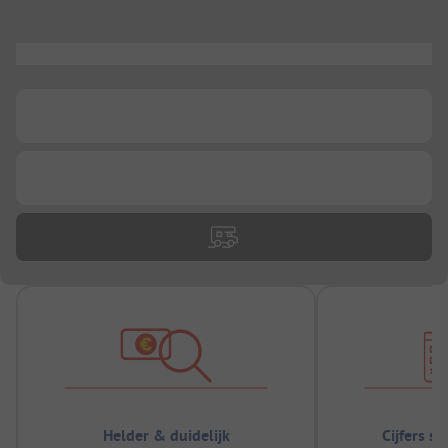
...
...
...
Helder & duidelijk
Cijfers s