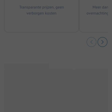
Transparante prijzen, geen
Meer dan 5
verborgen kosten
overnachtingen
m