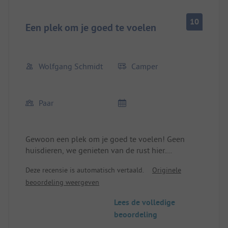
10
Een plek om je goed te voelen
Wolfgang Schmidt
Camper
Paar
Gewoon een plek om je goed te voelen! Geen
huisdieren, we genieten van de rust hier.
Vriendelijke ontvangst, we hadden vrije keuze uit
Deze recensie is automatisch vertaald.
Originele
staanplaatsen, schone staanplaatsen met vers
beoordeling weergeven
water en afvoer. Elektriciteit inbegrepen. Er wordt
streng gelet op middag- en nachtrust. Winkelen op
Lees de volledige
de kampeerplaats en in de omgeving is ideaal.
beoordeling
Supervriendelijk personeel bij de receptie, aan de