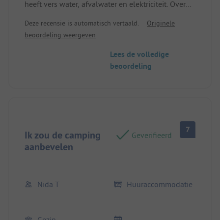
heeft vers water, afvalwater en elektriciteit. Over
elke staanplaats zijn zonnetenten gespannen. Het
Deze recensie is automatisch vertaald.
Originele
lokaal kan verbeterd worden. Wat ik niet zo goed
beoordeling weergeven
vind, is de luidruchtige animatie van 's ochtends
tot 's avonds. De sanitaire voorzieningen zijn super
Lees de volledige
schoon. We zullen zeker nog eens terugkomen.
beoordeling
7
Ik zou de camping
Geverifieerd
aanbevelen
Nida T
Huuraccommodatie
Gezin