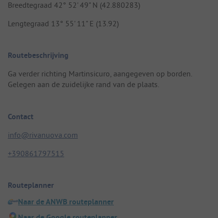
Breedtegraad 42° 52' 49" N (42.880283)
Lengtegraad 13° 55' 11" E (13.92)
Routebeschrijving
Ga verder richting Martinsicuro, aangegeven op borden.
Gelegen aan de zuidelijke rand van de plaats.
Contact
info@rivanuova.com
+390861797515
Routeplanner
Naar de ANWB routeplanner
Naar de Google routeplanner