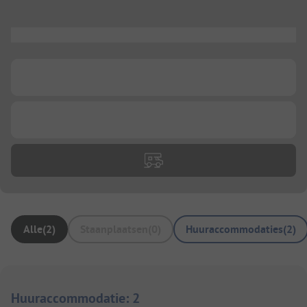
...
...
...
Alle
(
2
)
Staanplaatsen
(
0
)
Huuraccommodaties
(
2
)
Huuraccommodatie
:
2
1/
10