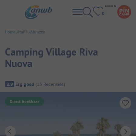
Home
Italië
Abruzzo
Camping Village Riva
Nuova
Camping overzicht
8.9
Erg goed
(
15
Recensies
)
Direct boekbaar