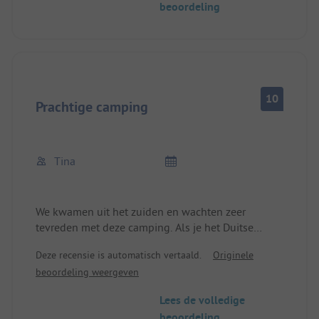
beoordeling
10
Prachtige camping
Tina
We kwamen uit het zuiden en wachten zeer
tevreden met deze camping. Als je het Duitse
denken opzij zet, is de plek perfect. Mooie
Deze recensie is automatisch vertaald.
Originele
toiletten en douches. Alles heel schoon, Mooi
beoordeling weergeven
strand niet te vol met ligbedden... Maar die rare
regels zijn voor mij onbegrijpelijk en onzinnig. De
Lees de volledige
gasten (voornamelijk Italianen) houden zich niet
beoordeling