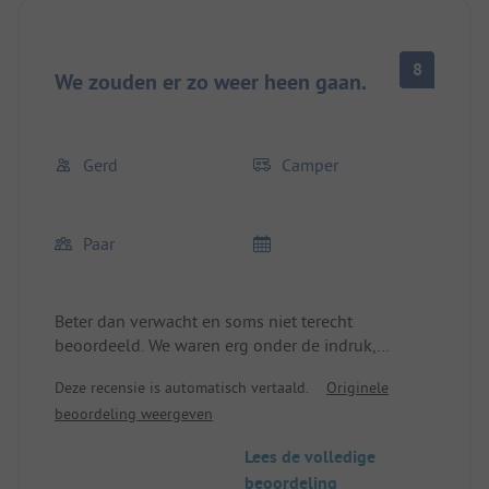
8
We zouden er zo weer heen gaan.
Gerd
Camper
Paar
Beter dan verwacht en soms niet terecht
beoordeeld. We waren erg onder de indruk,
misschien omdat we het niet hadden verwacht.
Deze recensie is automatisch vertaald.
Originele
Het is echt een goede camping, het sanitair is
beoordeling weergeven
eenvoudig maar functioneel en schoon. De
plaatsen op de terrassen zijn ruim.
Lees de volledige
De officiële openingstijden zijn misschien vreemd,
beoordeling
maar de beheerder was er altijd. De busverbinding