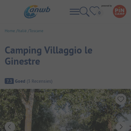
Home
Italië
Toscane
Camping Villaggio le
Ginestre
Camping overzicht
7.3
Goed
(
3
Recensies
)