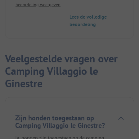
beoordeling weergeven
maar de beheerder was er altijd. De busverbinding
is aanwezig, 7 minuten lopen naar de bushalte, de
Lees de volledige
bus rijdt twee keer in de ochtend en twee keer in
beoordeling
de middag naar Arezzo, de laatste terug om 19.55
uur met lijn F.
Prijzen € 23 all inclusive plus toeristenbelasting.
Een echte aanrader.
Veelgestelde vragen over
Camping Villaggio le
Ginestre
Zijn honden toegestaan op
Camping Villaggio le Ginestre?
Ja, honden zijn toegestaan op de camping.