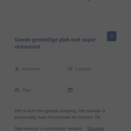
is aanwezig, 7 minuten lopen naar de bushalte, de
bus rijdt twee keer in de ochtend en twee keer in
de middag naar Arezzo, de laatste terug om 19.55
uur met lijn F.
Prijzen € 23 all inclusive plus toeristenbelasting.
7
Een echte aanrader.
Goede geweldige plek met super
restaurant
Anoniem
Camper
Paar
Het is echt een goede camping, het sanitair is
eenvoudig maar functioneel en schoon. De
plaatsen op de terrassen zijn ruim.
Deze recensie is automatisch vertaald.
Originele
De officiële openingstijden zijn misschien vreemd,