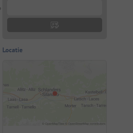
p
...
Locatie