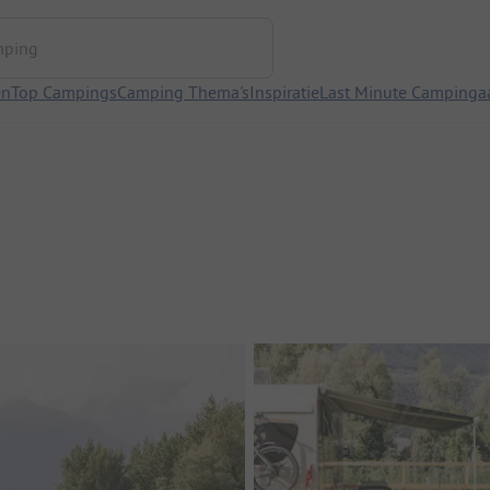
ng
en
Top Campings
Camping Thema's
Inspiratie
Last Minute Campinga