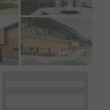
...
...