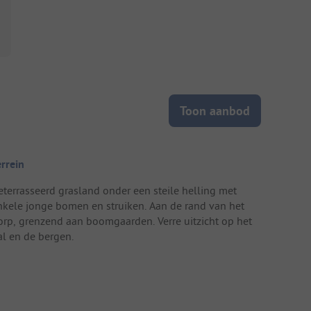
Toon aanbod
errein
eterrasseerd grasland onder een steile helling met
nkele jonge bomen en struiken. Aan de rand van het
orp, grenzend aan boomgaarden. Verre uitzicht op het
al en de bergen.