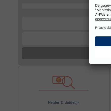
...
...
...
Helder & duidelijk