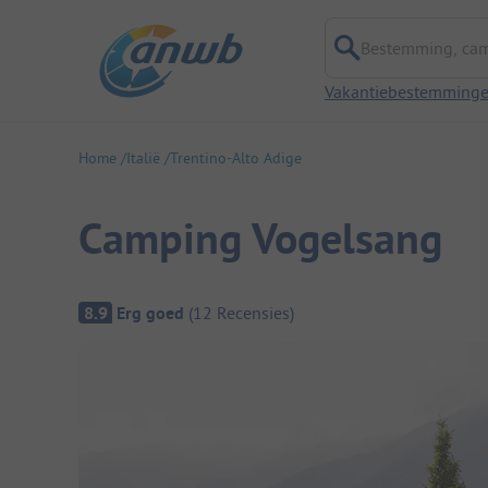
Bestemming, campi
Vakantiebestemming
Home
Italië
Trentino-Alto Adige
Camping Vogelsang
Camping overzicht
8.9
Erg goed
(
12
Recensies
)