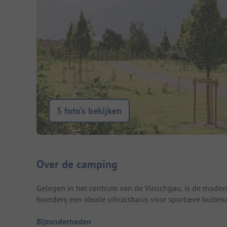
5 foto’s bekijken
Camping introductie
Over de camping
Gelegen in het centrum van de Vinschgau, is de moder
boerderij een ideale uitvalsbasis voor sportieve buitena
Bijzonderheden