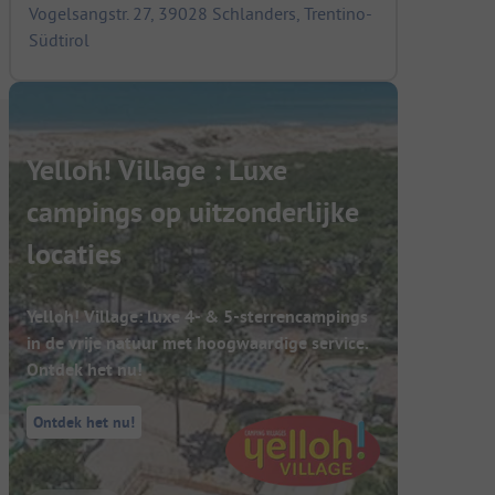
Vogelsangstr. 27, 39028 Schlanders, Trentino-
Südtirol
Yelloh! Village : Luxe
campings op uitzonderlijke
locaties
Yelloh! Village: luxe 4- & 5-sterrencampings
in de vrije natuur met hoogwaardige service.
Ontdek het nu!
Ontdek het nu!