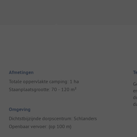
Afmetingen
T
Totale oppervlakte camping: 1 ha
G
Staanplaatsgrootte: 70 - 120 m²
e
d
d
Omgeving
Dichtstbijzijnde dorpscentrum: Schlanders
Openbaar vervoer: (op 100 m)