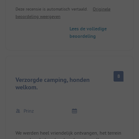
maar één moest voorstevoren parkeren. Geen
Deze recensie is automatisch vertaald.
Originele
antwoord op de vraag waarom). Informatie bij
beoordeling weergeven
receptie zeer onvolledig. De camping was vol, veel
mensen met tenten, maar te weinig toiletten voor
Lees de volledige
de prijs.We komen niet meer terug en zullen de
beoordeling
camping niet aanbevelen. De
8
Verzorgde camping, honden
welkom.
Prinz
We werden heel vriendelijk ontvangen, het terrein