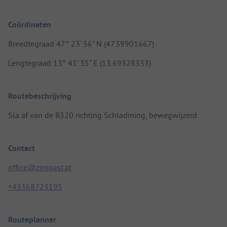
Coördinaten
Breedtegraad 47° 23' 56" N (47.39901667)
Lengtegraad 13° 41' 35" E (13.69328333)
Routebeschrijving
Sla af van de B320 richting Schladming, bewegwijzerd.
Contact
office@zirngast.at
+43368723195
Routeplanner