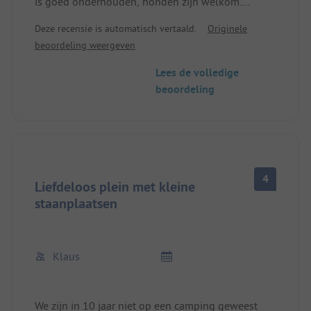
is goed onderhouden, honden zijn welkom.
Sanitair is schoon en vrij modern. Top restaurant,
Deze recensie is automatisch vertaald.
Originele
luxe keuken.
beoordeling weergeven
Prijs: helaas iets duurder, maar we komen zeker
Lees de volledige
terug.
beoordeling
4
Liefdeloos plein met kleine
staanplaatsen
Klaus
We zijn in 10 jaar niet op een camping geweest