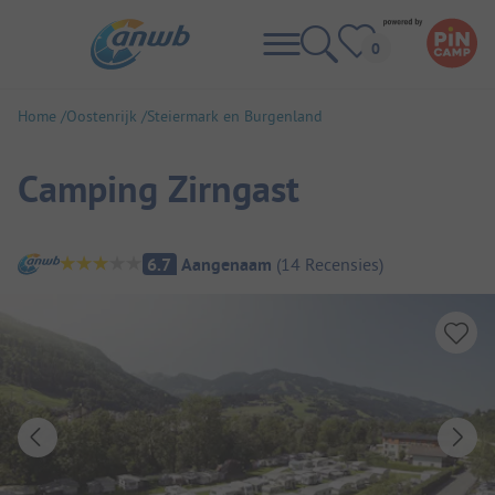
Home
Oostenrijk
Steiermark en Burgenland
Camping Zirngast
Camping overzicht
6.7
Aangenaam
(
14
Recensies
)