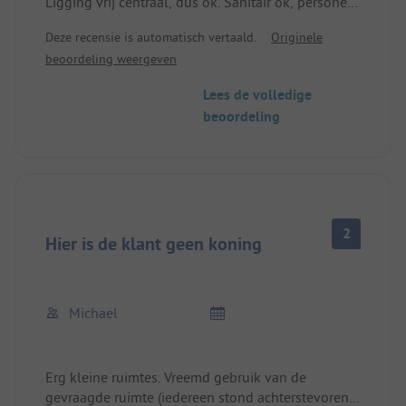
Ligging vrij centraal, dus ok. Sanitair ok, personeel
Zo haal je het meeste uit je kampeerervaring!
zeer vriendelijk. Wi-Fi werkt maar heel beperkt, dat
Geweldig tennis, de familie Zirngast! Jullie zouden
Deze recensie is automatisch vertaald.
Originele
is niet meer van deze tijd. Prijzen zijn wat hoog
je echt moeten schamen!
beoordeling weergeven
voor wat het biedt
Dit was ons eerste en laatste bezoek aan deze
Lees de volledige
camping!
beoordeling
2
Hier is de klant geen koning
Michael
Erg kleine ruimtes. Vreemd gebruik van de
gevraagde ruimte (iedereen stond achterstevoren,