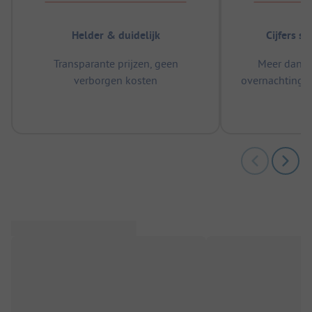
Helder & duidelijk
Cijfers s
Transparante prijzen, geen
Meer dan 5
verborgen kosten
overnachtingen
m