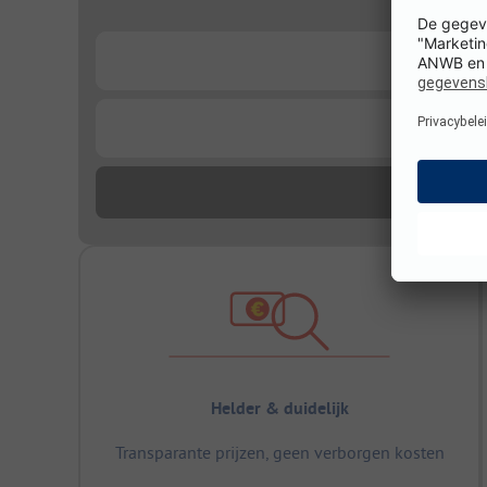
...
...
Helder & duidelijk
Transparante prijzen, geen verborgen kosten