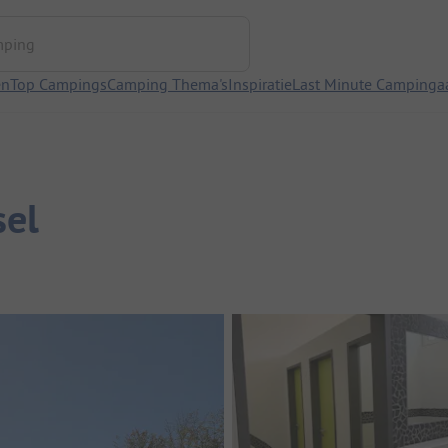
ng
en
Top Campings
Camping Thema's
Inspiratie
Last Minute Campinga
sel