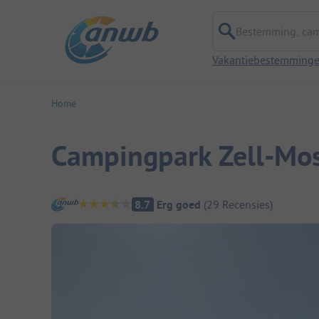
Bestemming, campi
Vakantiebestemming
Home
Campingpark Zell-Mo
Camping overzicht
8.7
Erg goed
(
29
Recensies
)