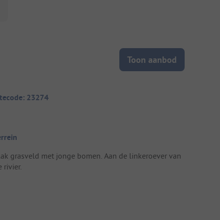
Toon aanbod
itecode: 23274
errein
lak grasveld met jonge bomen. Aan de linkeroever van
 rivier.