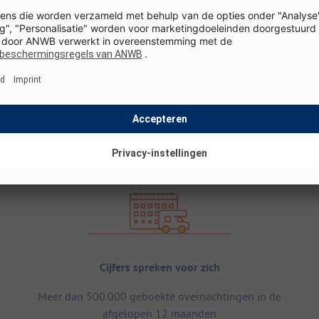
Cijfers spreken voor zich
Meer dan 500.000 geboekte overnachtingen in de
afgelopen 12 maanden