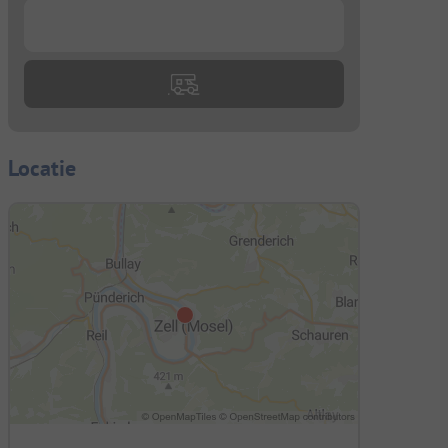
...
Locatie