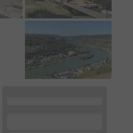
...
...