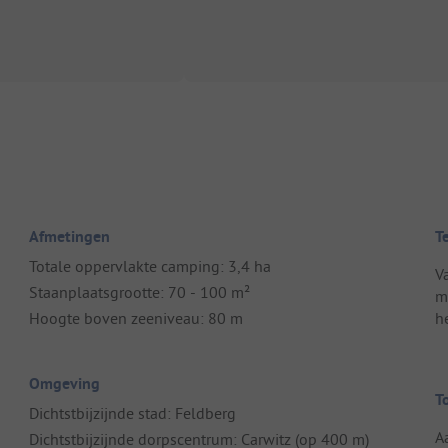
Afmetingen
T
Totale oppervlakte camping: 3,4 ha
V
Staanplaatsgrootte: 70 - 100 m²
m
Hoogte boven zeeniveau: 80 m
h
Omgeving
T
Dichtstbijzijnde stad: Feldberg
A
Dichtstbijzijnde dorpscentrum: Carwitz (op 400 m)