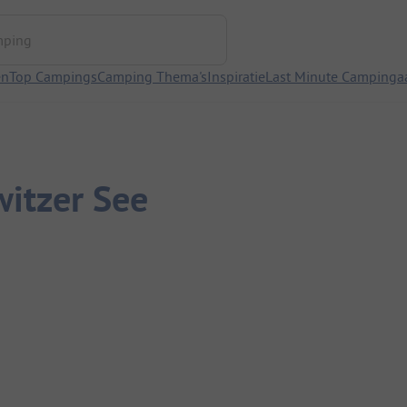
ng
en
Top Campings
Camping Thema's
Inspiratie
Last Minute Campinga
itzer See