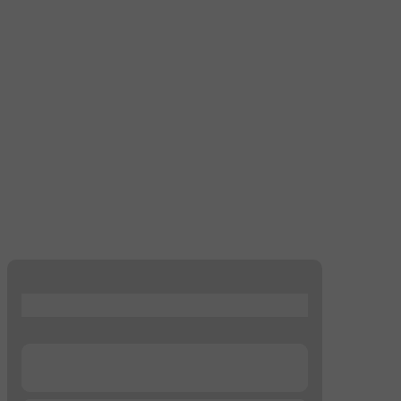
...
...