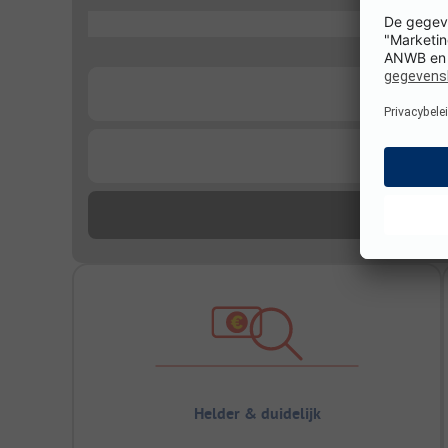
...
...
...
Helder & duidelijk