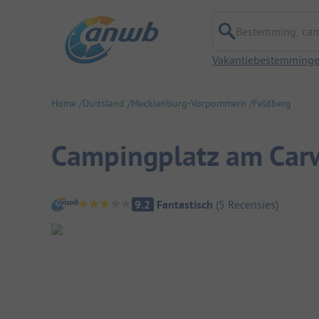
Bestemming, campi
Vakantiebestemming
Home
Duitsland
Mecklenburg-Vorpommern
Feldberg
Campingplatz am Carw
Camping overzicht
9.2
Fantastisch
(
5
Recensies
)