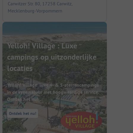
Carwitzer Str. 80, 17258 Carwitz,
Mecklenburg-Vorpommern
Yelloh! Village : Luxe
campings op uitzonderlijke
locaties
Yelloh! Village: luxe 4- & 5-sterrencampings
in de vrije natuur met hoogwaardige service.
Ontdek het nu!
Ontdek het nu!