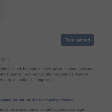
Toon aanbod
errein
ariërend sterk hellend en deels gestructureerd grasland
et heggen en loof- en naaldbomen. Aan de rand van
et dorp, in landelijke omgeving.
oegang tot natuurlijke zwemgelegenheden
an de oever met bomen en riet begroeide zandige