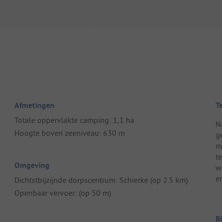
Afmetingen
T
Totale oppervlakte camping: 1,1 ha
N
Hoogte boven zeeniveau: 630 m
g
m
t
Omgeving
w
en
Dichtstbijzijnde dorpscentrum: Schierke (op 2.5 km)
Openbaar vervoer: (op 50 m)
B