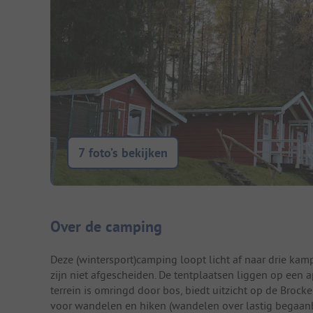
7 foto’s bekijken
Camping introductie
Over de camping
Deze (wintersport)camping loopt licht af naar drie k
zijn niet afgescheiden. De tentplaatsen liggen op een 
terrein is omringd door bos, biedt uitzicht op de Broc
voor wandelen en hiken (wandelen over lastig begaanba