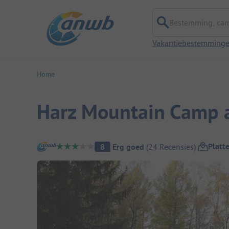
Bestemming, campi
Vakantiebestemming
Home
Harz Mountain Camp a
Camping overzicht
Platt
8
Erg goed
(
24
Recensies
)