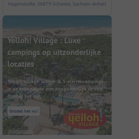
Hagenstraße, 38879 Schierke, Sachsen-Anhalt
Yelloh! Village : Luxe
campings op uitzonderlijke
locaties
Yelloh! Village: luxe 4- & 5-sterrencampings
in de vrije natuur met hoogwaardige service.
Ontdek het nu!
Ontdek het nu!