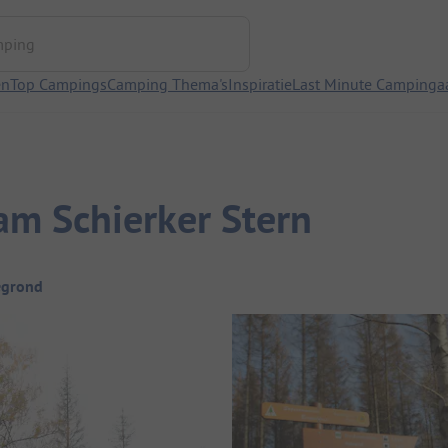
ng
en
Top Campings
Camping Thema's
Inspiratie
Last Minute Campinga
m Schierker Stern
egrond