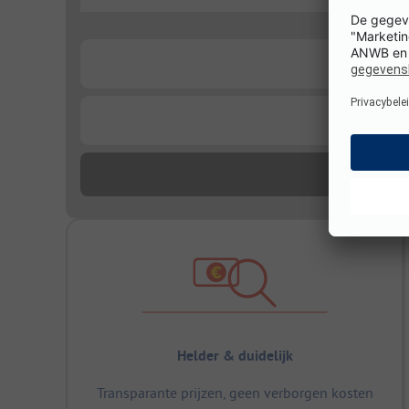
...
...
...
Helder & duidelijk
Transparante prijzen, geen verborgen kosten