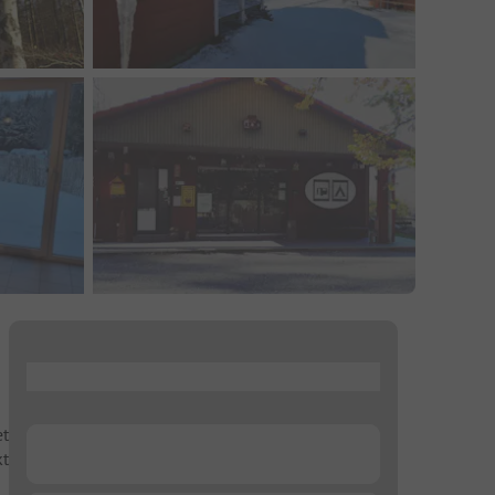
...
et
...
kt