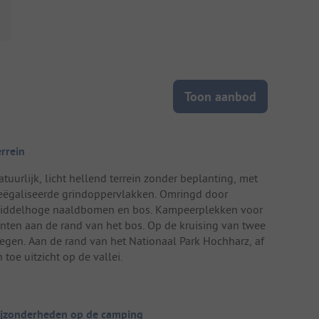
Toon aanbod
errein
atuurlijk, licht hellend terrein zonder beplanting, met
eëgaliseerde grindoppervlakken. Omringd door
iddelhoge naaldbomen en bos. Kampeerplekken voor
enten aan de rand van het bos. Op de kruising van twee
egen. Aan de rand van het Nationaal Park Hochharz, af
 toe uitzicht op de vallei.
ijzonderheden op de camping