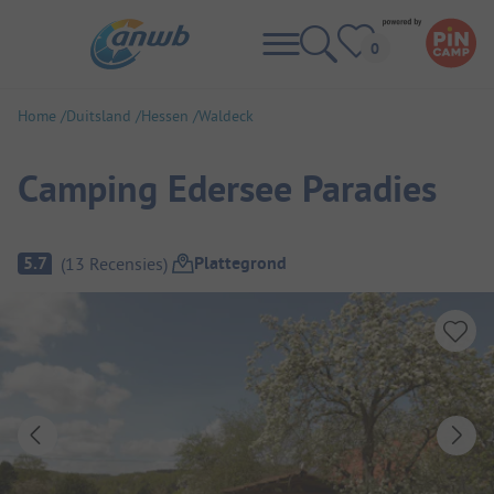
Home
Duitsland
Hessen
Waldeck
Camping Edersee Paradies
Camping overzicht
Plattegrond
5.7
(
13
Recensies
)