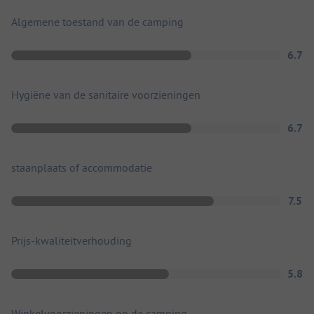
Algemene toestand van de camping
6.7
Hygiëne van de sanitaire voorzieningen
6.7
staanplaats of accommodatie
7.5
Prijs-kwaliteitverhouding
5.8
Winkelvoorzieningen op de camping