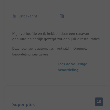
Unbekannt
Mijn verloofde en ik hebben daar een caravan
gehuurd en eerlijk gezegd zouden jullie restauraties
moeten verhuren en geen bijna kapotte caravans!
Deze recensie is automatisch vertaald.
Originele
beoordeling weergeven
Lees de volledige
beoordeling
10
Super plek