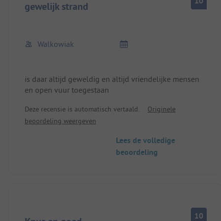
10
Afval op het strand en paardenmest op het veld zelf
gewelijk strand
waren helaas nog het minste.
Wij gaan graag nog een keer naar de Edersee, maar
zeker niet naar deze camping.
Walkowiak
Jammer, want de camping zelf is erg mooi gelegen.
is daar altijd geweldig en altijd vriendelijke mensen
en open vuur toegestaan
Deze recensie is automatisch vertaald.
Originele
beoordeling weergeven
Lees de volledige
beoordeling
10