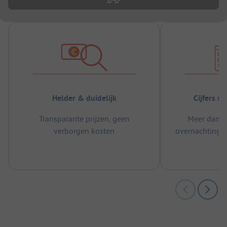
Helder & duidelijk
Cijfers s
Transparante prijzen, geen
Meer dan 5
verborgen kosten
overnachtingen
m