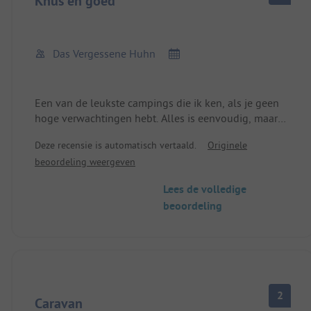
Knus en goed
Das Vergessene Huhn
Een van de leukste campings die ik ken, als je geen
hoge verwachtingen hebt. Alles is eenvoudig, maar
schoon. Maar met veel natuur en dieren en een
Deze recensie is automatisch vertaald.
Originele
boerderij. Vooral geschikt voor kleine kinderen.
beoordeling weergeven
Lees de volledige
beoordeling
2
Caravan