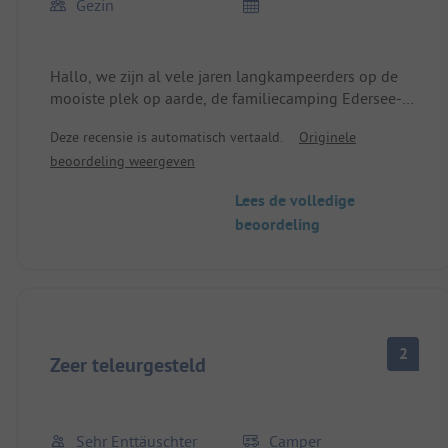
Gezin
Hallo, we zijn al vele jaren langkampeerders op de
mooiste plek op aarde, de familiecamping Edersee-
Paradies, een natuurcamping waar je mag zijn wie je
Deze recensie is automatisch vertaald.
Originele
bent. Voor mij is dit een thuis, gewoon om je goed te
beoordeling weergeven
voelen.
Lees de volledige
Bedankt, lief Edersee-Paradijs-team, dat jullie er zijn.
beoordeling
2
Zeer teleurgesteld
Sehr Enttäuschter
Camper