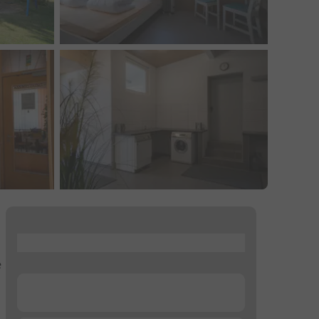
...
e
...