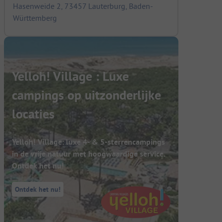
Hasenweide 2, 73457 Lauterburg, Baden-
Württemberg
Yelloh! Village : Luxe
campings op uitzonderlijke
locaties
Yelloh! Village: luxe 4- & 5-sterrencampings
in de vrije natuur met hoogwaardige service.
Ontdek het nu!
Ontdek het nu!