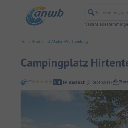
Bestemming, campi
Vakantiebestemming
Home
Duitsland
Baden-Württemberg
Campingplatz Hirtent
Camping overzicht
Plat
9.4
Fantastisch
(
7
Recensies
)