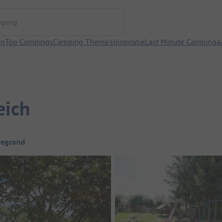
ng
en
Top Campings
Camping Thema's
Inspiratie
Last Minute Campinga
eich
tegrond