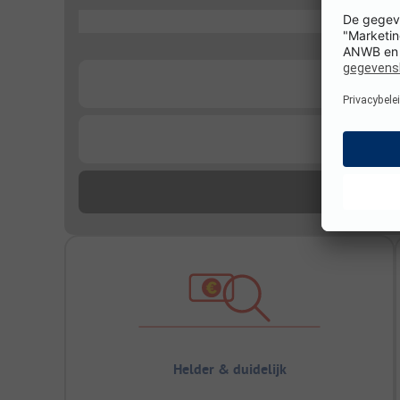
...
...
...
Helder & duidelijk