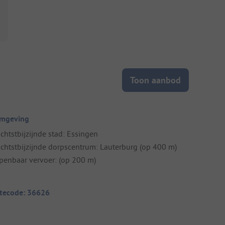
Toon aanbod
mgeving
ichtstbijzijnde stad: Essingen
ichtstbijzijnde dorpscentrum: Lauterburg (op 400 m)
penbaar vervoer: (op 200 m)
itecode: 36626