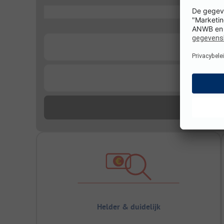
...
...
...
Helder & duidelijk