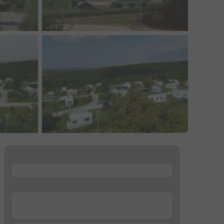
...
...