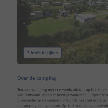
7 foto’s bekijken
Camping introductie
Over de camping
Terrassencamping met een weids uitzicht op het Moeze
van Duitsland. Je kan er heerlijk wandelen (uitgezette 
plonsbadje op de camping. ‘s Avonds gaat het grote lich
de camping een speeltuin. Op 100 m is een voetbalveld 