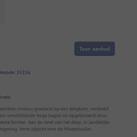
Toon aanbod
itecode: 35216
errein
eerdere niveaus grasland op een bergkam, verdeeld
oor verschillende hoge hagen en opgeluisterd door
nkele bomen. Aan de rand van het dorp, in landelijke
mgeving. Verre uitzicht over de Moezelvallei.