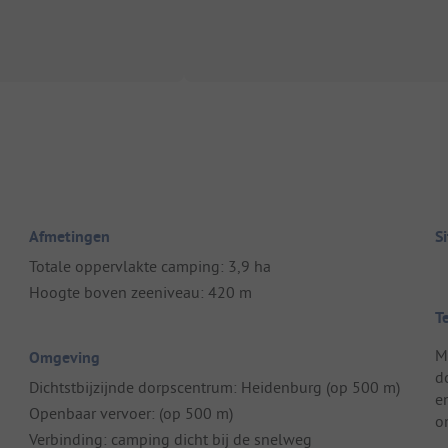
Afmetingen
S
Totale oppervlakte camping: 3,9 ha
Hoogte boven zeeniveau: 420 m
T
M
Omgeving
d
Dichtstbijzijnde dorpscentrum: Heidenburg (op 500 m)
e
Openbaar vervoer: (op 500 m)
o
Verbinding: camping dicht bij de snelweg