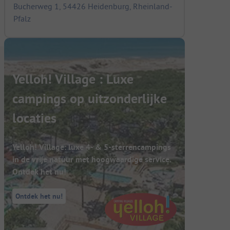
Bucherweg 1, 54426 Heidenburg, Rheinland-
Pfalz
Yelloh! Village : Luxe
campings op uitzonderlijke
locaties
Yelloh! Village: luxe 4- & 5-sterrencampings
in de vrije natuur met hoogwaardige service.
Ontdek het nu!
Ontdek het nu!