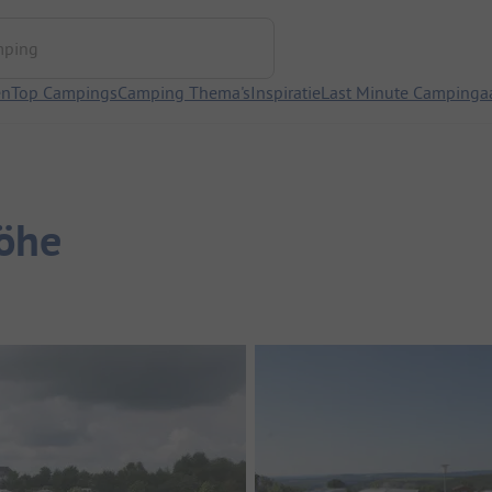
ng
en
Top Campings
Camping Thema's
Inspiratie
Last Minute Campinga
öhe