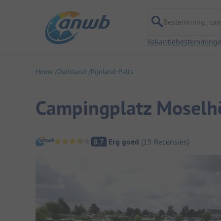
Bestemming, campi
Vakantiebestemming
Home
Duitsland
Rijnland-Palts
Campingplatz Moselh
Camping overzicht
8.7
Erg goed
(
15
Recensies
)