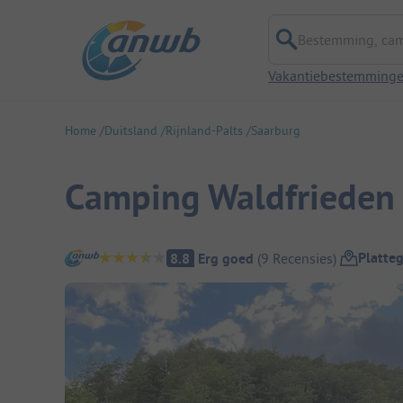
Bestemming, campi
Vakantiebestemming
Home
Duitsland
Rijnland-Palts
Saarburg
Camping Waldfrieden
Camping overzicht
Platte
8.8
Erg goed
(
9
Recensies
)