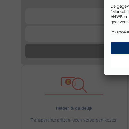
...
...
Helder & duidelijk
Transparante prijzen, geen verborgen kosten