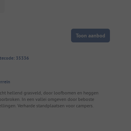
Toon aanbod
itecode: 35336
errein
icht hellend grasveld, door loofbomen en heggen
oorbroken. In een vallei omgeven door beboste
ellingen. Verharde standplaatsen voor campers.