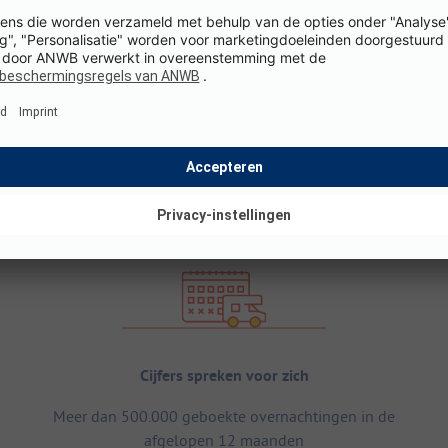
Cijfers spreken voor zich
Meer dan 500.000 geboekte overnachtingen in de
afgelopen 12 maanden