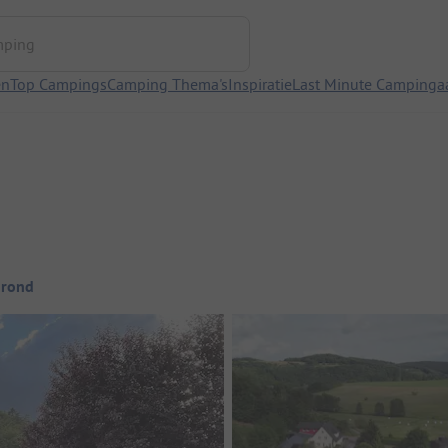
ng
en
Top Campings
Camping Thema's
Inspiratie
Last Minute Campinga
grond