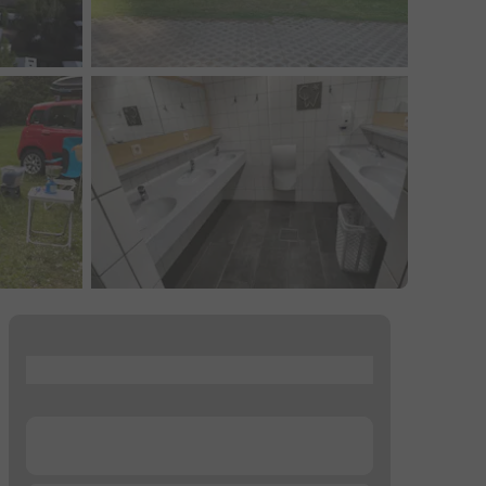
...
...