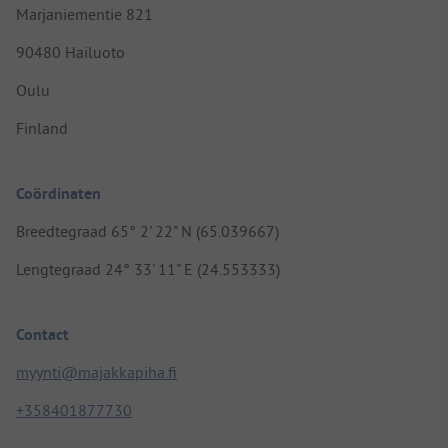
Marjaniementie 821
90480 Hailuoto
Oulu
Finland
Coördinaten
Breedtegraad 65° 2' 22" N (65.039667)
Lengtegraad 24° 33' 11" E (24.553333)
Contact
myynti@majakkapiha.fi
+358401877730