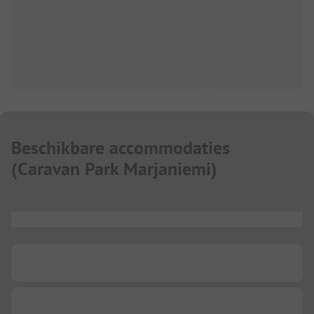
Beschikbare accommodaties
(
Caravan Park Marjaniemi
)
...
...
...