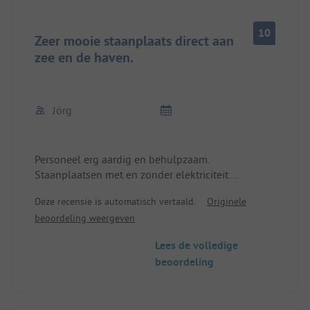
10
Zeer mooie staanplaats direct aan
zee en de haven.
Jörg
Personeel erg aardig en behulpzaam.
Staanplaatsen met en zonder elektriciteit.
Klein dorpje met minstens 2 restaurants.
Deze recensie is automatisch vertaald.
Originele
Toegang tot zandstrand.
beoordeling weergeven
Lees de volledige
beoordeling