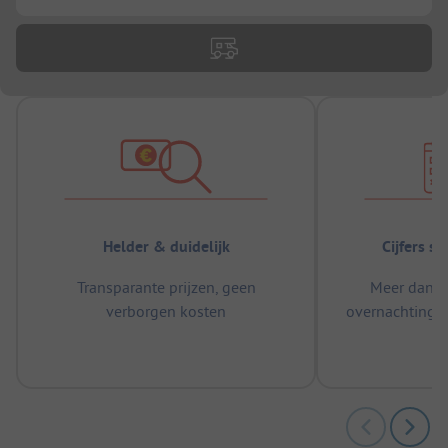
Helder & duidelijk
Cijfers s
Transparante prijzen, geen
Meer dan 5
verborgen kosten
overnachtingen
m