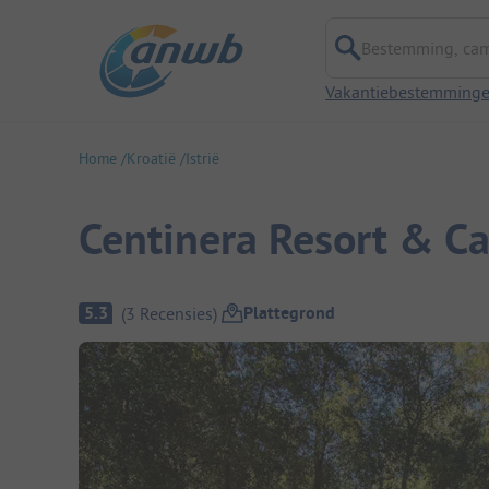
Bestemming, campi
Vakantiebestemming
Home
Kroatië
Istrië
Centinera Resort & C
Camping overzicht
Plattegrond
5.3
(
3
Recensies
)