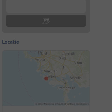
...
n
Locatie