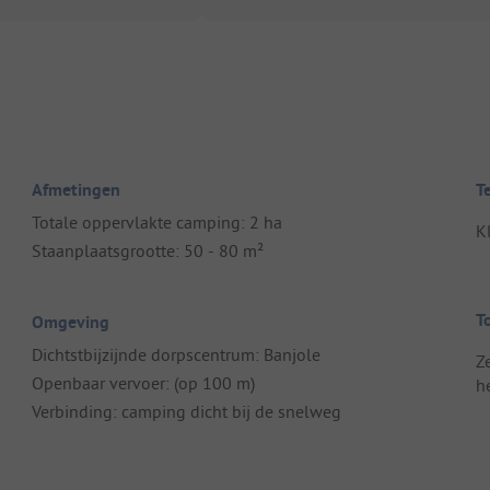
Afmetingen
T
Totale oppervlakte camping: 2 ha
K
Staanplaatsgrootte: 50 - 80 m²
T
Omgeving
Dichtstbijzijnde dorpscentrum: Banjole
Z
Openbaar vervoer: (op 100 m)
h
Verbinding: camping dicht bij de snelweg