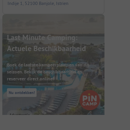
Indije 1, 52100 Banjole, Istrien
Last Minute Camping:
Actuele Beschikbaarheid
Boek de laatste kampeerplaatsen van dit
seizoen. Bekijk de beschikbaarheid en
reserveer direct online!
Nu ontdekken!