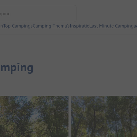
ng
en
Top Campings
Camping Thema's
Inspiratie
Last Minute Campinga
amping