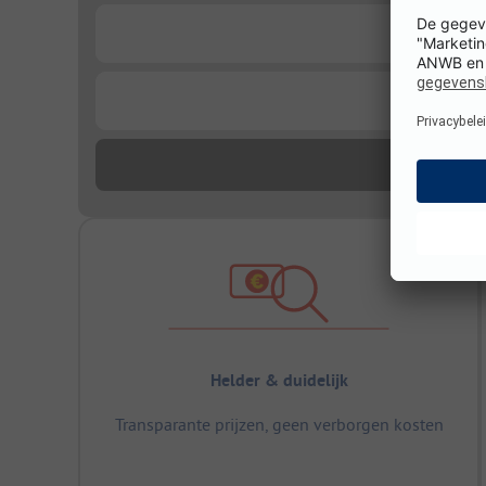
...
...
Helder & duidelijk
Transparante prijzen, geen verborgen kosten