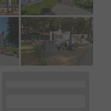
...
...
t