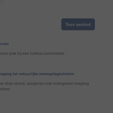
Toon aanbod
errein
leine plek bij een hotelaccommodatie.
oegang tot natuurlijke zwemgelegenheden
eer druk strand, aangezien ook hotelgasten toegang
ebben.