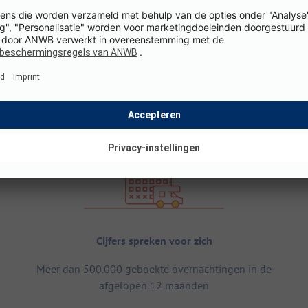
Cijfers spreken voor zich
Meer dan 500.000 geboekte overnachtingen in de
afgelopen 12 maanden