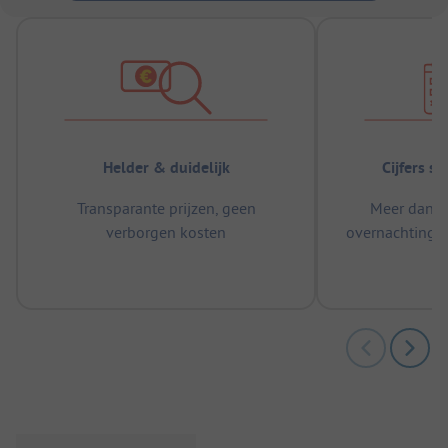
Helder & duidelijk
Cijfers s
Transparante prijzen, geen
Meer dan 5
verborgen kosten
overnachtingen
m