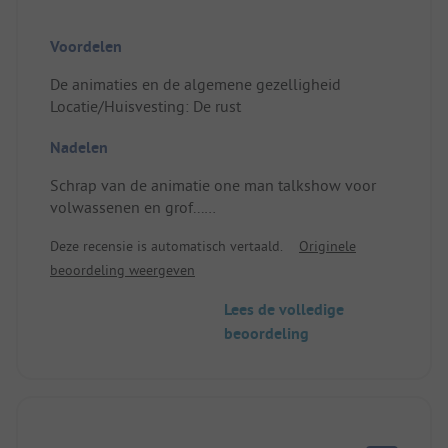
Voordelen
De animaties en de algemene gezelligheid
Locatie/Huisvesting: De rust
Nadelen
Schrap van de animatie one man talkshow voor
volwassenen en grof...
Locatie/Huisvesting: Het was mijn tweede jaar op
Deze recensie is automatisch vertaald.
Originele
uw camping en ik ben teruggekeerd om dezelfde
beoordeling weergeven
buren te ontmoeten.
Ik vond het echter niet prettig dat ik opnieuw
Lees de volledige
moest betalen voor dezelfde locatie.
beoordeling