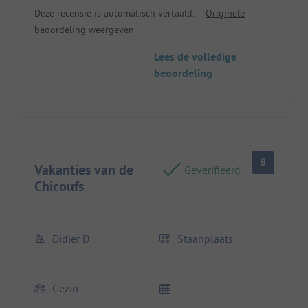
en het ruikt niet schoon, jammer.
Deze recensie is automatisch vertaald.
Originele
beoordeling weergeven
Lees de volledige
beoordeling
8
Vakanties van de
Geverifieerd
Chicoufs
Didier D
Staanplaats
Gezin