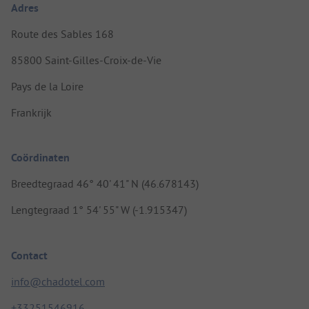
Adres
Route des Sables 168
85800 Saint-Gilles-Croix-de-Vie
Pays de la Loire
Frankrijk
Coördinaten
Breedtegraad 46° 40' 41" N (46.678143)
Lengtegraad 1° 54' 55" W (-1.915347)
Contact
info@chadotel.com
+33251546916