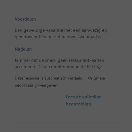
Voordelen
Een geweldige vakantie met een aanwezig en
gemotiveerd team. Het nieuwe zwembad is
fantastisch. Volgend jaar!
Nadelen
Locatie/Huuraccommodatie: Het grote terras en
het uitgestrekte terrein.
Jammer dat de snack geen restaurantkaarten
accepteert. De airconditioning in de M.H. 😉
Locatie/Huuraccommodatie: Jammer dat sommige
Deze recensie is automatisch vertaald.
Originele
struiken die de hagen vormen dood zijn.
beoordeling weergeven
Lees de volledige
beoordeling