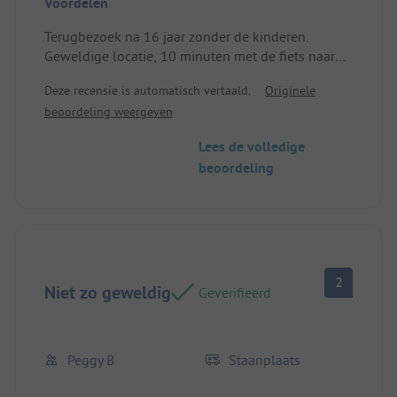
Voordelen
Terugbezoek na 16 jaar zonder de kinderen.
Geweldige locatie, 10 minuten met de fiets naar
het strand of het dorp. Geweldige voorzieningen
Deze recensie is automatisch vertaald.
Originele
op de camping, schitterende plekken. Perfecte
beoordeling weergeven
camping.
Plek/huisvesting: In elk opzicht perfect.
Lees de volledige
beoordeling
2
Niet zo geweldig
Geverifieerd
Peggy B
Staanplaats