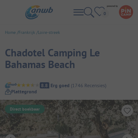
Home
Frankrijk
Loire-streek
Chadotel Camping Le
Bahamas Beach
Camping overzicht
8.8
Erg goed
(
1746
Recensies
)
Plattegrond
Direct boekbaar