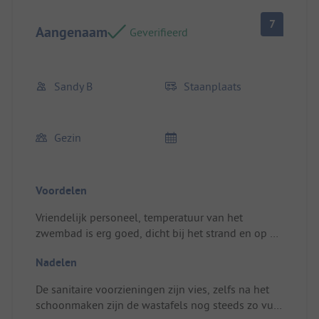
7
Aangenaam
Geverifieerd
Sandy B
Staanplaats
Gezin
Voordelen
Vriendelijk personeel, temperatuur van het
zwembad is erg goed, dicht bij het strand en op 2
minuten met de auto van het winkelcentrum.
Nadelen
Campingplaats/Huisvesting: Schone plek, maar te
dicht bij de stacaravans.
De sanitaire voorzieningen zijn vies, zelfs na het
schoonmaken zijn de wastafels nog steeds zo vuil