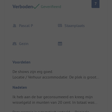
7
Verboden
Geverifieerd
Pascal P
Staanplaats
Gezin
Voordelen
De shows zijn erg goed.
Locatie / Verhuur accommodatie: De plek is groot.
Het zou een pluspunt zijn om dempers op de
Nadelen
sanitaire deuren te hebben.
Ik heb aan de bar geconsumeerd en kreeg mijn
wisselgeld in munten van 20 cent. In totaal was
het 6 euro; gelukkig zijn ze aardig en gaven ze me