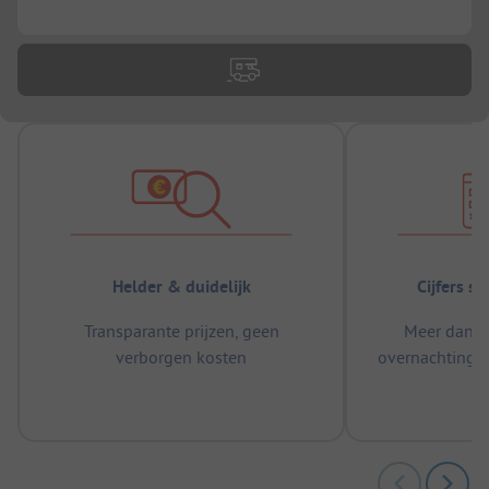
...
Helder & duidelijk
Cijfers s
Transparante prijzen, geen
Meer dan 5
verborgen kosten
overnachtingen
m