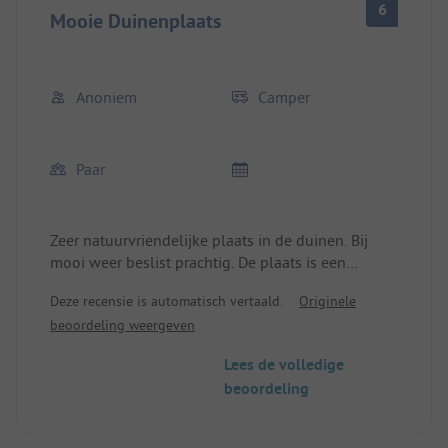
6
Mooie Duinenplaats
Anoniem
Camper
Paar
Zeer natuurvriendelijke plaats in de duinen. Bij
mooi weer beslist prachtig. De plaats is een
uitdaging voor campers met een hefdak bij sterke
Deze recensie is automatisch vertaald.
Originele
wind. De sanitaire voorzieningen zijn gemiddeld
beoordeling weergeven
maar schoon.
Lees de volledige
beoordeling