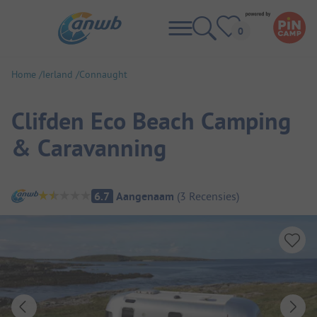
Home
Ierland
Connaught
Clifden Eco Beach Camping
& Caravanning
Camping overzicht
6.7
Aangenaam
(
3
Recensies
)