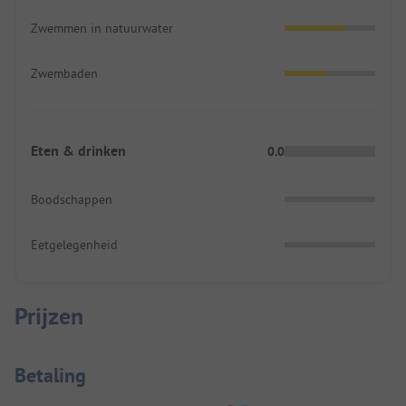
Zwemmen in natuurwater
Zwembaden
Eten & drinken
0.0
Boodschappen
Eetgelegenheid
Prijzen
Betaalinformatie
Betaling