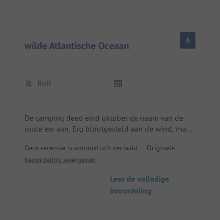
6
wilde Atlantische Oceaan
Rolf
De camping deed eind oktober de naam van de
route eer aan. Erg blootgesteld aan de wind, maar
een supermooie locatie. Zeer bescheiden sanitair.
Deze recensie is automatisch vertaald.
Originele
Door de wind moesten we de camping een dag
beoordeling weergeven
eerder verlaten, we kregen ons geld niet terug, dat
was jammer en bedierf de verder goede indruk.
Lees de volledige
beoordeling