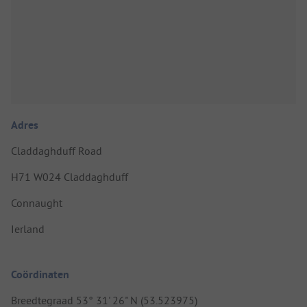
Adres
Claddaghduff Road
H71 W024 Claddaghduff
Connaught
Ierland
Coördinaten
Breedtegraad 53° 31' 26" N (53.523975)