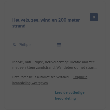
8
Heuvels, zee, wind en 200 meter
strand
Philipp
Mooie, natuurlijke, heuvelachtige locatie aan zee
met een klein zandstrand. Wandelen op het strand
eindigt na 300 meter in noordelijke richting bij het
Deze recensie is automatisch vertaald.
Originele
bord "verboden toegang", en in zuidelijke richting
beoordeling weergeven
is strandwandelen alleen mogelijk voor mensen
die over water kunnen lopen. De toegangsweg
Lees de volledige
moet dringend worden "opgeschoond", net als de
beoordeling
roosters voor het vee.