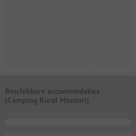
Beschikbare accommodaties
(
Càmping Rural Montori
)
...