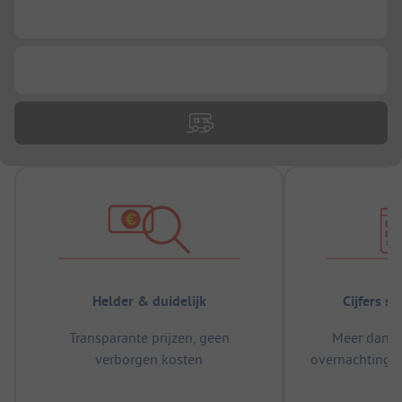
...
...
Helder & duidelijk
Cijfers s
Transparante prijzen, geen
Meer dan 5
verborgen kosten
overnachtingen
m