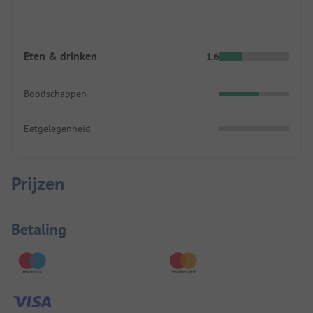
Eten & drinken
1.6
Boodschappen
Eetgelegenheid
Prijzen
Betaalinformatie
Betaling