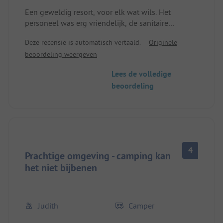
Een geweldig resort, voor elk wat wils. Het
personeel was erg vriendelijk, de sanitaire
voorzieningen waren enorm groot en schoon. Er
Deze recensie is automatisch vertaald.
Originele
waren genoeg wandelroutes voor mijn twee
beoordeling weergeven
honden en mij. We zaten echter nog in het
laagseizoen en het weer was geweldig. Als ik nog
Lees de volledige
eens naar de regio ga, zal ik mijn tent en
beoordeling
minicamper hier weer opzetten.
4
Prachtige omgeving - camping kan
het niet bijbenen
Judith
Camper