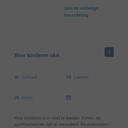
gemaaid, alles is verouderd en niet meer
Lees de volledige
eigentijds onderhouden - personeel in het
beoordeling
restaurant is echter wel heel vriendelijk.
5
Voor kinderen oké.
Gerhard
Camper
Gezin
Voor kinderen is er veel te bieden. Echter, de
speeltoestellen zijn al verouderd. De automaten in