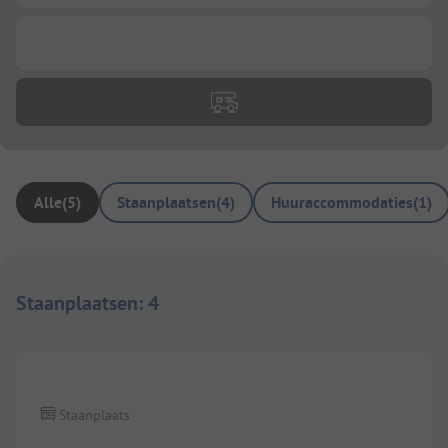
...
Alle
(
5
)
Staanplaatsen
(
4
)
Huuraccommodaties
(
1
)
Staanplaatsen
:
4
1/
2
Staanplaats