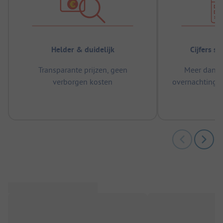
Helder & duidelijk
Cijfers s
Transparante prijzen, geen
Meer dan 5
verborgen kosten
overnachtingen
m