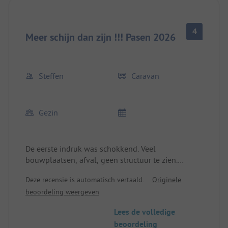
4
Meer schijn dan zijn !!! Pasen 2026
Steffen
Caravan
Gezin
De eerste indruk was schokkend. Veel
bouwplaatsen, afval, geen structuur te zien.
Speelplaatsen volgen elkaar op en de meeste zijn
Deze recensie is automatisch vertaald.
Originele
allang verouderd. Veel is niet slecht bedacht, maar
beoordeling weergeven
niet afgemaakt. Onderhoud is nauwelijks zichtbaar.
Bij de boerderij is al een tijd niemand meer
Lees de volledige
geweest, alles vervalt helaas. Het is eerder een
beoordeling
verblijf voor een kort weekend dan voor een