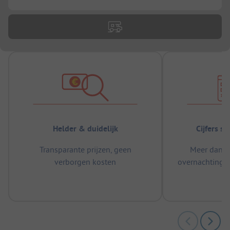
Helder & duidelijk
Cijfers s
Transparante prijzen, geen
Meer dan 5
verborgen kosten
overnachtingen
m