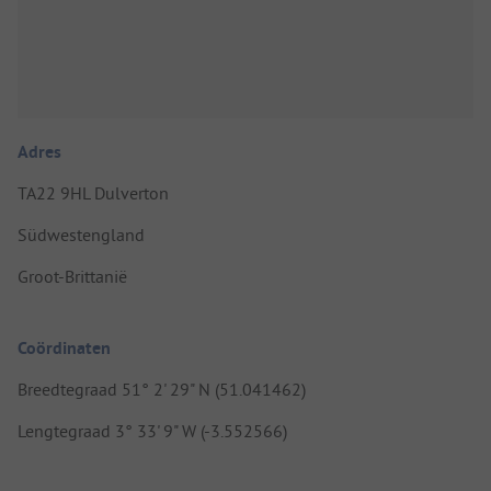
Adres
TA22 9HL Dulverton
Südwestengland
Groot-Brittanië
Coördinaten
Breedtegraad 51° 2' 29" N (51.041462)
Lengtegraad 3° 33' 9" W (-3.552566)