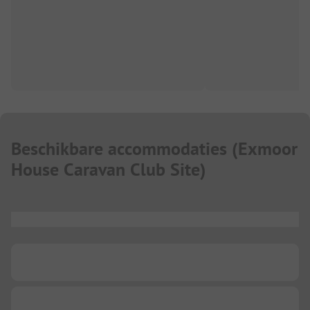
Beschikbare accommodaties
(
Exmoor
House Caravan Club Site
)
...
...
...