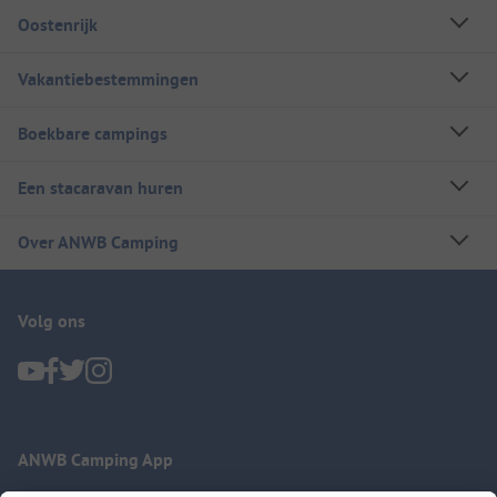
Oostenrijk
Vakantiebestemmingen
Boekbare campings
Een stacaravan huren
Over ANWB Camping
Volg ons
ANWB Camping App