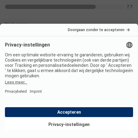
7.7
Rust-score
7.6
Filter op
Sorteren op
Bekijk deals