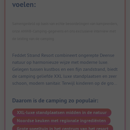
voelen:
Samengesteld op basis van echte beoordelingen van kampeerders,
onze ANWB-Camping-gegevens en ons exclusieve interview met
de leiding van de camping.
Feddet Strand Resort combineert ongerepte Deense
natuur op harmonieuze wijze met moderne luxe.
Gelegen tussen kustbos en een fijn zandstrand, biedt
de camping geliefde XXL luxe standplaatsen en zeer
schoon, modern sanitair. Terwijl kinderen op de grote
speeltuin in het hart van het resort snel vrienden
maken, genieten gasten van warme gastvrijheid,
Daarom is de camping zo populair:
wellness en Noordse lekkernijen. Kampeerders
waarderen ook de uitstekend gesorteerde winkel en
XXL-luxe standplaatsen midden in de natuur
de rustige ligging. Of het nu gaat om ontspanning of
Noordse keuken met regionale ingrediënten
strandavonturen, het resort zorgt voor onvergetelijke
Grote speeltuin in het centrum van het resort