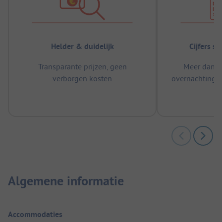
Helder & duidelijk
Cijfers s
Transparante prijzen, geen
Meer dan 5
verborgen kosten
overnachtingen
m
Algemene informatie
Accommodaties