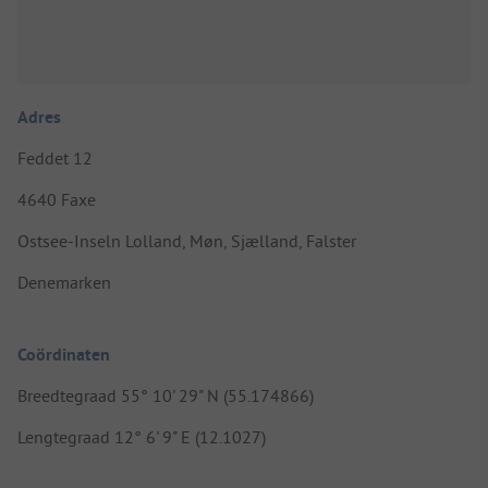
Adres
Feddet 12
4640 Faxe
Ostsee-Inseln Lolland, Møn, Sjælland, Falster
Denemarken
Coördinaten
Breedtegraad 55° 10' 29" N (55.174866)
Lengtegraad 12° 6' 9" E (12.1027)