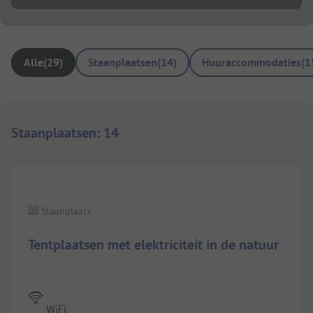
Alle
(
29
)
Staanplaatsen
(
14
)
Huuraccommodaties
(
1
Staanplaatsen
:
14
Staanplaats
Tentplaatsen met elektriciteit in de natuur
WiFi