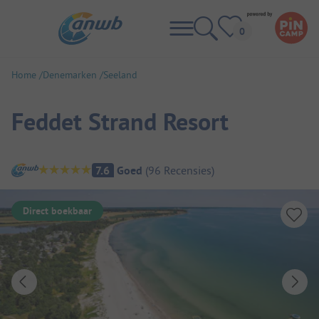
Home
Denemarken
Seeland
Feddet Strand Resort
Camping overzicht
7.6
Goed
(
96
Recensies
)
Direct boekbaar