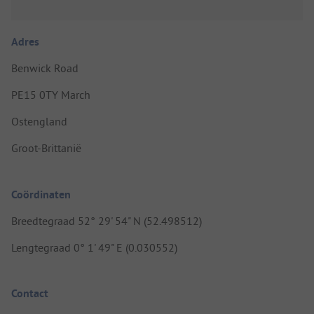
Adres
Benwick Road
PE15 0TY March
Ostengland
Groot-Brittanië
Coördinaten
Breedtegraad 52° 29' 54" N (52.498512)
Lengtegraad 0° 1' 49" E (0.030552)
Contact