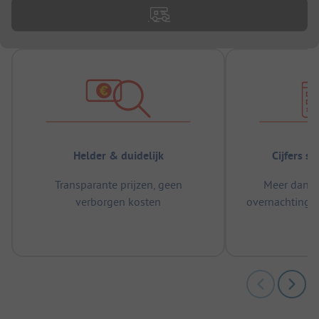
Helder & duidelijk
Cijfers s
Transparante prijzen, geen
Meer dan 5
verborgen kosten
overnachtingen
m