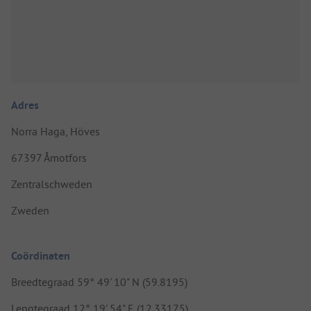
Adres
Norra Haga, Höves
67397 Åmotfors
Zentralschweden
Zweden
Coördinaten
Breedtegraad 59° 49' 10" N (59.8195)
Lengtegraad 12° 19' 54" E (12.33175)