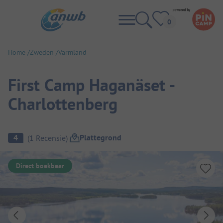
Home
Zweden
Värmland
First Camp Haganäset -
Charlottenberg
Camping overzicht
Plattegrond
4
(
1
Recensie
)
Direct boekbaar