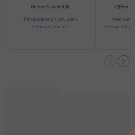
Helder & duidelijk
Cijfers s
Transparante prijzen, geen
Meer dan 5
verborgen kosten
overnachtingen
m