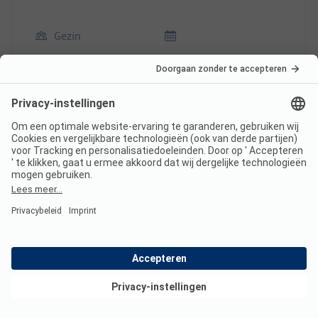
Gezin
Voordelen
gastvrije camping en zeer rustig
Plaats/Huisvesting: de rust
Nadelen
gebrek aan servies
Deze recensie is automatisch vertaald.
Originele
beoordeling weergeven
Lees de volledige
beoordeling
Bekijk deals