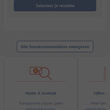
Selecteer je reisdata
Alle huuraccommodaties weergeven
Helder & duidelijk
Cijfers s
Transparante prijzen, geen
Meer dan 5
verborgen kosten
overnachtingen