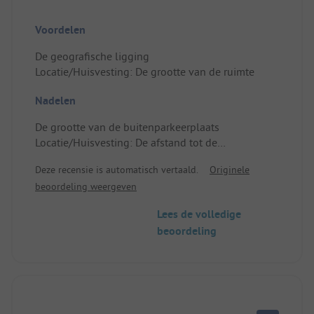
Voordelen
De geografische ligging
Locatie/Huisvesting: De grootte van de ruimte
Nadelen
De grootte van de buitenparkeerplaats
Locatie/Huisvesting: De afstand tot de
elektriciteitskast, de netheid van de sanitaire
Deze recensie is automatisch vertaald.
Originele
voorzieningen, het ontbreken van toiletbrillen en
beoordeling weergeven
toiletpapier in de toiletten
Lees de volledige
beoordeling