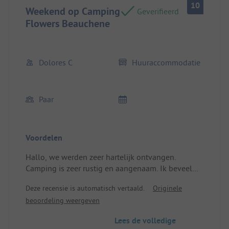
10
Weekend op Camping
Geverifieerd
Flowers Beauchene
Dolores C
Huuraccommodatie
Paar
Voordelen
Hallo, we werden zeer hartelijk ontvangen.
Camping is zeer rustig en aangenaam. Ik beveel
het ten zeerste aan. Locatie/Huuraccommodatie:
Deze recensie is automatisch vertaald.
Originele
Mobilhome zeer schoon, er is niets op aan te
beoordeling weergeven
merken.
Lees de volledige