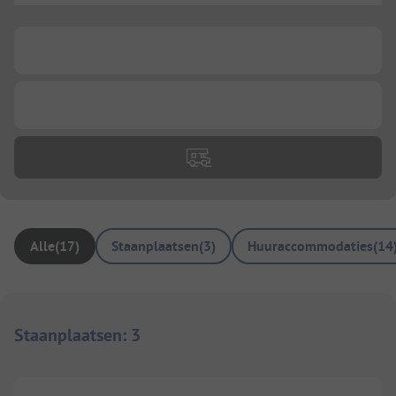
...
...
Alle
(
17
)
Staanplaatsen
(
3
)
Huuraccommodaties
(
14
Staanplaatsen
:
3
1/
4