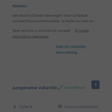
toegang als het te heet was om schaduw te vinden
Nadelen
een boom of twee toevoegen voor schaduw
Locatie/Huuraccommodatie: la faute sur mer en
omgeving
Deze recensie is automatisch vertaald.
Originele
beoordeling weergeven
Lees de volledige
beoordeling
8
aangename vakantie
Geverifieerd
Didier B
Huuraccommodatie