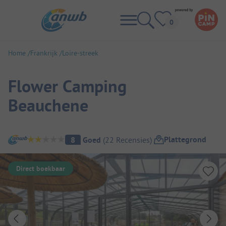
Home
Frankrijk
Loire-streek
Flower Camping
Beauchene
Camping overzicht
Plattegrond
8
Goed
(
22
Recensies
)
Direct boekbaar