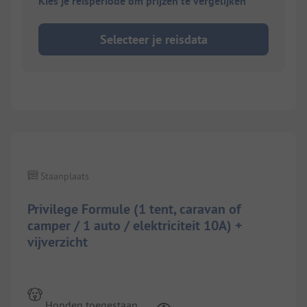
Kies je reisperiode om prijzen te vergelijken
Selecteer je reisdata
1/
4
Staanplaats
Privilege Formule (1 tent, caravan of
camper / 1 auto / elektriciteit 10A) +
vijverzicht
Honden toegestaan