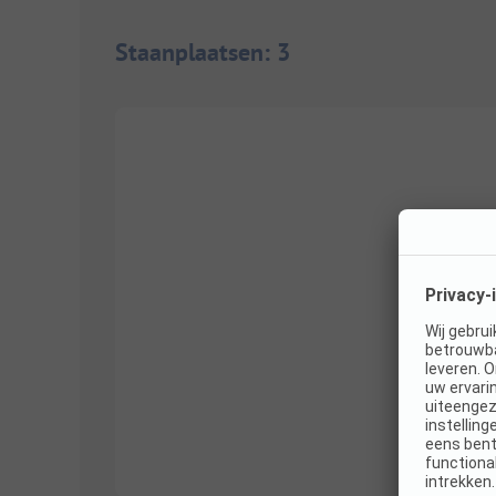
Staanplaatsen
:
3
1/
3