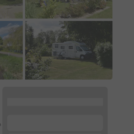
...
...
n