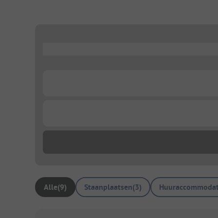
...
...
...
Alle
(
9
)
Staanplaatsen
(
3
)
Huuraccommodat