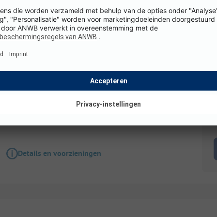
Staanplaats
Kampeerplaats op de eerste rij met uitzicht 
WiFi
K
Details en voorzieningen