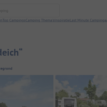
ng
en
Top Campings
Camping Thema's
Inspiratie
Last Minute Campinga
deich“
tegrond