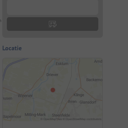
...
n
Locatie