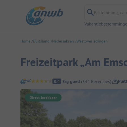
Bestemming, campi
Vakantiebestemming
Home
Duitsland
Nedersaksen
Westoverledingen
Freizeitpark „Am Ems
Camping overzicht
Plat
8.4
Erg goed
(
334
Recensies
)
Direct boekbaar