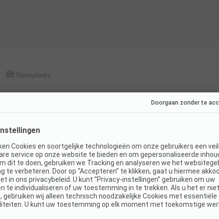
Staanplaats
Staanplaats voor campervans en daktenten m
Honden niet
WiFi
toegestaan
K
Details en voorzieningen