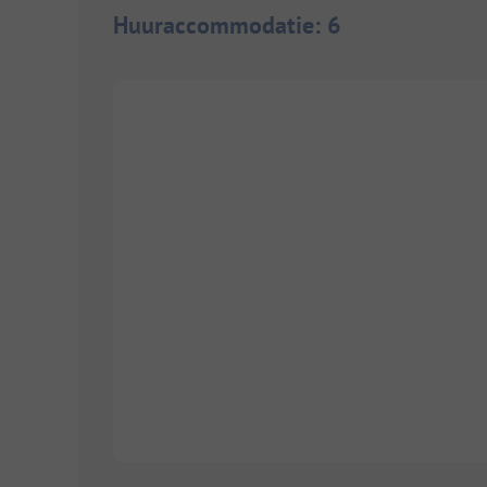
Huuraccommodatie
:
6
1/
2
1/
2