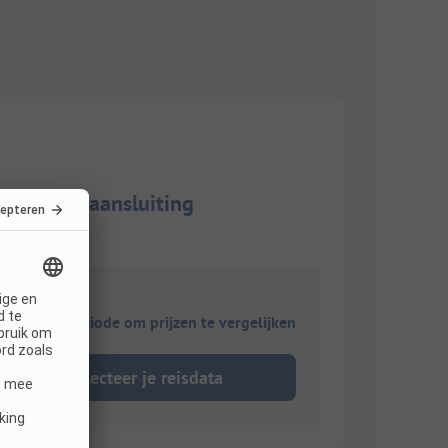
et stroomaansluiting
ies je reisperiode om prijzen te vergelijken
Selecteer je reisdata