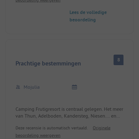
beoordeling weergeven
Lees de volledige
beoordeling
8
Prachtige bestemmingen
Mojulia
Camping Frutigresort is centraal gelegen. Het meer
van Thun, Adelboden, Kandersteg, Niesen.... en
nog veel meer zijn binnen 10-15 km te bereiken.
Deze recensie is automatisch vertaald.
Originele
Sommige dingen worden nog verbouwd en zitten
beoordeling weergeven
nog in de planning. Familiale sfeer en zeer