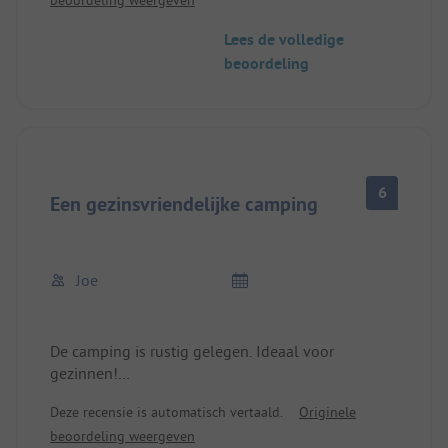
beoordeling weergeven
Lees de volledige
beoordeling
6
Een gezinsvriendelijke camping
Joe
De camping is rustig gelegen. Ideaal voor
gezinnen!
Sanitair is ondergronds en schaars. Alle mensen
Deze recensie is automatisch vertaald.
Originele
(m&f) moeten dezelfde deur in en uit. Helaas zijn
beoordeling weergeven
er maar 6 afwasplaatsen - 3 overdag en 3 's