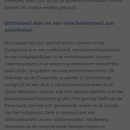
Freeriders leven zich uit op de golvende pompbaan. Fietsen
kunnen ter plaatse worden gehuurd.
Uitstekend eten en een verscheidenheid aan
activiteiten
Voor gasten die zich sportief willen uitleven in het
Frutigresort is er een voetbalveld, een beachvolleybalveld
en een midgetgolfbaan. In de wintermaanden kunnen
vakantiegangers in de omgeving sneeuwpret verwachten,
zoals skiën, langlaufen en sneeuwschoenwandelen. De
Brandsee op de Elsigenalp, ongeveer 12 km verderop,
nodigt uit tot een duik in het kristalheldere water in de
zomer. Bezoekers kunnen ook met staande peddels over het
turkooisblauwe bergmeer glijden. Wie genoeg heeft van de
frisse lucht, kan het zich gemakkelijk maken in de lounge
van het Frutigresort. Deze is uitgerust met een
tafelvoetbaltafel en een tafeltennistafel. Het Bemato
restaurant op de camping biedt heerlijke hapjes en