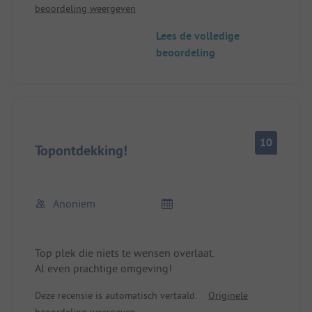
beoordeling weergeven
overnachtende gasten.
Minpunt: ontoereikend officieel sanitair in
Lees de volledige
voormalig civiel defensiegebouw, 5 toiletten (3
beoordeling
voor vrouwen, 2 voor mannen) allemaal naast
elkaar, erg krap en geen privacy. Te weinig
plaatsen om af te wassen. Geplande uitbreiding
noodzakelijk.
10
Topontdekking!
Anoniem
Top plek die niets te wensen overlaat.
Al even prachtige omgeving!
Deze recensie is automatisch vertaald.
Originele