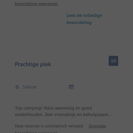
beoordeling weergeven
het terrein.
Lees de volledige
beoordeling
10
Prachtige plek
Sabine
Top camping! Alles aanwezig en goed
onderhouden. Zeer vriendelijk en behulpzaam
personeel! Zeer mooie omgeving om te wandelen.
Deze recensie is automatisch vertaald.
Originele