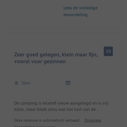
nachts.
Lees de volledige
beoordeling
10
Zeer goed gelegen, klein maar fijn,
vooral voor gezinnen
Dani
De camping is relatief nieuw aangelegd en is vrij
klein, maar biedt alles wat het hart van de
kampeerder begeert. Bijzonder populair bij
Deze recensie is automatisch vertaald.
Originele
gezinnen met kinderen van alle leeftijden. Grote