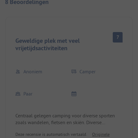
8 Beoordelingen
7
Geweldige plek met veel
vrijetijdsactiviteiten
Anoniem
Camper
Paar
Centraal gelegen camping voor diverse sporten
zoals wandelen, fietsen en skiën. Diverse
winkelmogelijkheden op loopafstand. Restaurant,
Deze recensie is automatisch vertaald.
Originele
zwembad en diverse recreatiemogelijkheden op