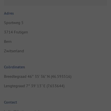
Adres
Sportweg 5
3714 Frutigen
Bern
Zwitserland
Coördinaten
Breedtegraad 46° 35' 36" N (46.593516)
Lengtegraad 7° 39' 13" E (7.653644)
Contact