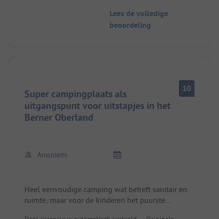
vriendelijk. Zwembad, overdekt zwembad,
Lees de volledige
minigolf, klimtoren, bowlingpiste, ontzettend
beoordeling
leuke kinderspeeltuin, heerlijk restaurant...uitzicht
op de Niederhorn. Wij komen graag terug ;)
10
Super campingplaats als
uitgangspunt voor uitstapjes in het
Berner Oberland
Anoniem
Heel eenvoudige camping wat betreft sanitair en
ruimte, maar voor de kinderen het puurste
paradijs. De knuffel speeltuin, zwembaden en