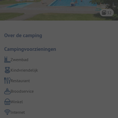
32
Camping introductie
Over de camping
Campingvoorzieningen
Zwembad
Kindvriendelijk
Restaurant
Broodservice
Winkel
Internet