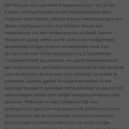
het hele jaar door gevarieerd kampeerplezier. Hier in het
Kander- en Engstligental in het Zwitserse kanton Bern,
omgeven door bergen, hebben actieve vakantiegangers een
ideaal uitgangspunt voor hun hobby's. Omdat het
vakantiedorp ook een wintercamping aanbiedt, komen
reizigers er graag samen om te skiën in de nabijgelegen
skigebieden Elsigen-Metsch en Adelboden-Lenk. Een
droogruimte voor wintersportuitrusting is beschikbaar.
Frutigresort heeft als attracties een groot buitenzwembad,
een waterglijbaan, een leuke waterspeeltuin en een zandbak
voor de kleintjes. Als het weer niet uitnodigt om buiten te
zwemmen, kunnen gasten hun baantjes trekken in het
naburige overdekte zwembad met bubbelbad en sauna. Het
vakantieresort verrast met talrijke vrijetijdsactiviteiten voor
gezinnen. Verborgen in het Frutigresort ligt een
ondergrondse speeltuin met spannende grottenstelsels en
speelplaatsen. Op de slingerende klimtoren overwinnen
avontuurlijke klimmers hindernissen op grote hoogte.