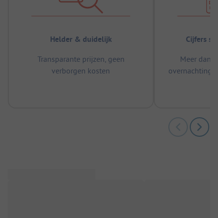
Helder & duidelijk
Cijfers s
Transparante prijzen, geen
Meer dan 5
verborgen kosten
overnachtingen
m