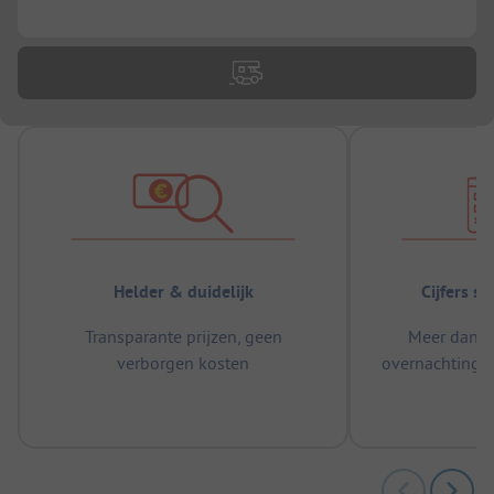
...
Helder & duidelijk
Cijfers s
Transparante prijzen, geen
Meer dan 5
verborgen kosten
overnachtingen
m