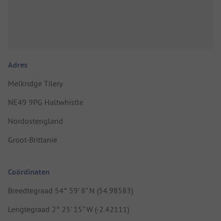
Adres
Melkridge Tilery
NE49 9PG Haltwhistle
Nordostengland
Groot-Brittanië
Coördinaten
Breedtegraad 54° 59' 8" N (54.98583)
Lengtegraad 2° 25' 15" W (-2.42111)