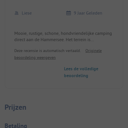
Liese
9 Jaar Geleden
Mooie, rustige, schone, hondvriendelijke camping
direct aan de Hammersee. Het terrein is
gescheiden door een weg met weinig verkeer. Er is
Deze recensie is automatisch vertaald.
Originele
een winkel waar je de eerste levensbehoeften kunt
beoordeling weergeven
krijgen. Deze is elk uur open gedurende 15
minuten. Mooie wandeling rond het meer, meestal
Lees de volledige
in de schaduw. Het water was schoon en
beoordeling
uitnodigend om in te zwemmen.
Prijzen
Betaalinformatie
Betaling