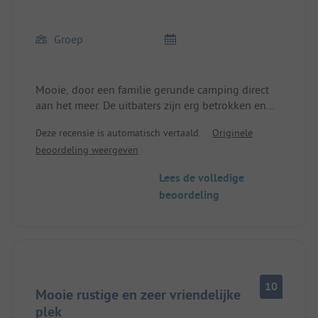
Groep
Mooie, door een familie gerunde camping direct
aan het meer. De uitbaters zijn erg betrokken en
zorgen voor alles.
Deze recensie is automatisch vertaald.
Originele
Je kunt hier goed wandelen en fietsen. Een klein
beoordeling weergeven
zwemgedeelte nodigt je uit om te zwemmen en te
ontspannen.
Lees de volledige
beoordeling
10
Mooie rustige en zeer vriendelijke
plek