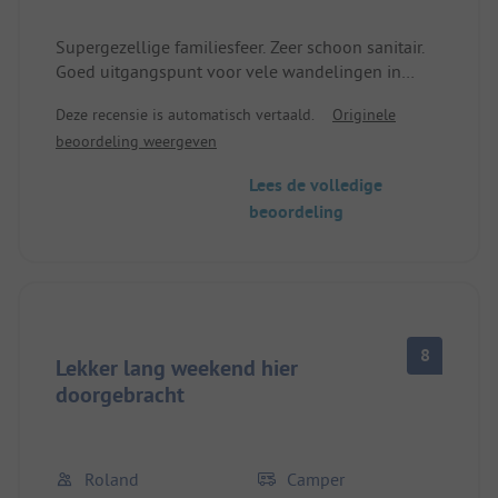
Supergezellige familiesfeer. Zeer schoon sanitair.
Goed uitgangspunt voor vele wandelingen in
prachtige natuur. Horeca en winkelmogelijkheden
Deze recensie is automatisch vertaald.
Originele
in de buurt. Zeer mooi uitzicht op het meer met
beoordeling weergeven
zwem- en supermarktmogelijkheden. Ideaal voor
hondenbezitters. Sommige plaatsen zijn zeer ruim.
Lees de volledige
We voelden ons helemaal thuis en komen zeker
beoordeling
terug.
8
Lekker lang weekend hier
doorgebracht
Roland
Camper