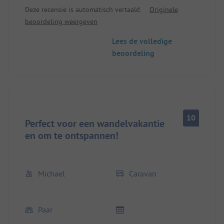
sfeer, geweldige locatie aan het meer. We hebben
Deze recensie is automatisch vertaald.
Originele
ons hier heel prettig gevoeld.
beoordeling weergeven
Lees de volledige
beoordeling
10
Perfect voor een wandelvakantie
en om te ontspannen!
Michael
Caravan
Paar