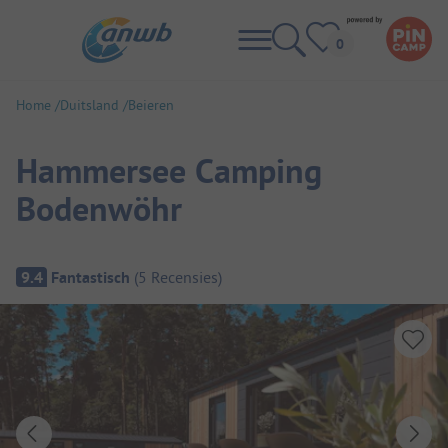
Home
Duitsland
Beieren
Hammersee Camping
Bodenwöhr
Camping overzicht
9.4
Fantastisch
(
5
Recensies
)