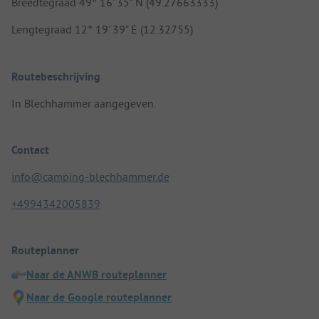
Breedtegraad 49° 16' 35" N (49.27663333)
Lengtegraad 12° 19' 39" E (12.32755)
Routebeschrijving
In Blechhammer aangegeven.
Contact
info@camping-blechhammer.de
+4994342005839
Routeplanner
Naar de ANWB routeplanner
Naar de Google routeplanner