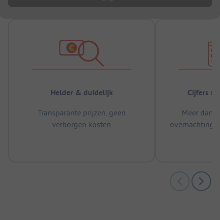
Helder & duidelijk
Cijfers s
Transparante prijzen, geen
Meer dan 5
verborgen kosten
overnachtingen
m