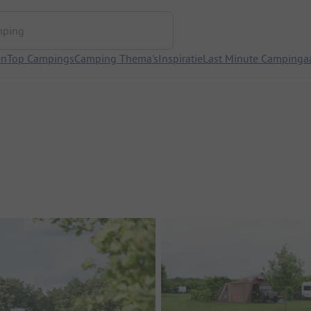
ng
en
Top Campings
Camping Thema's
Inspiratie
Last Minute Campinga