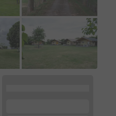
...
...