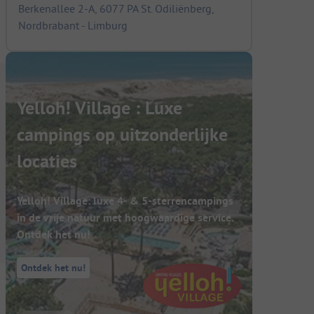
Berkenallee 2-A, 6077 PA St. Odiliënberg,
Nordbrabant - Limburg
Yelloh! Village : Luxe
campings op uitzonderlijke
locaties
Yelloh! Village: luxe 4- & 5-sterrencampings
in de vrije natuur met hoogwaardige service.
Ontdek het nu!
Ontdek het nu!