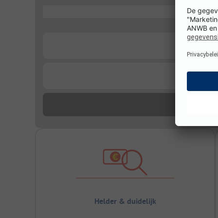
...
...
...
Helder & duidelijk