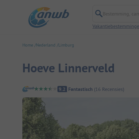
Bestemming, campi
Vakantiebestemming
Home
Nederland
Limburg
Hoeve Linnerveld
Camping overzicht
9.2
Fantastisch
(
16
Recensies
)