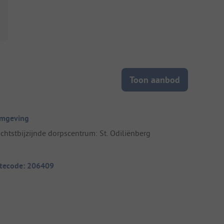
Toon aanbod
mgeving
ichtstbijzijnde dorpscentrum: St. Odiliënberg
itecode: 206409