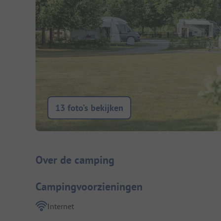
13 foto’s bekijken
Camping introductie
Over de camping
Campingvoorzieningen
Internet