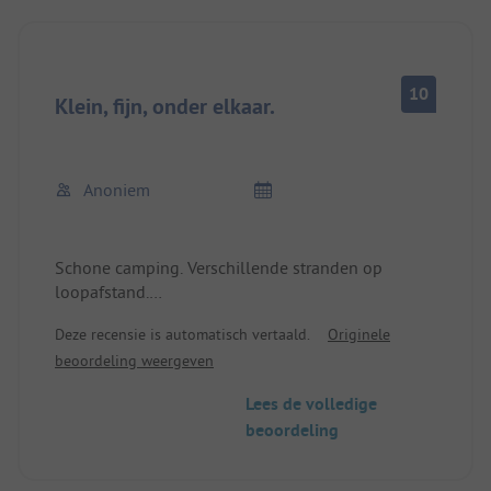
10
Klein, fijn, onder elkaar.
Anoniem
Schone camping. Verschillende stranden op
loopafstand.
Winkelmogelijkheden en bushaltes op 5-10
Deze recensie is automatisch vertaald.
Originele
minuten lopen.
beoordeling weergeven
Bezienswaardig Mont Faron in Toulon en Musée
de la Mine de Cap Garonne.
Lees de volledige
beoordeling