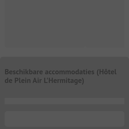
Beschikbare accommodaties
(
Hôtel
de Plein Air L'Hermitage
)
...
...