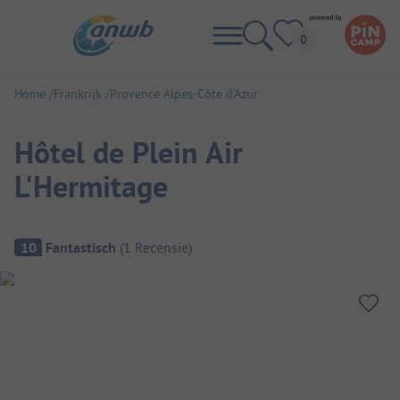
Home
Frankrijk
Provence Alpes-Côte d'Azur
Hôtel de Plein Air
L'Hermitage
Camping overzicht
10
Fantastisch
(
1
Recensie
)