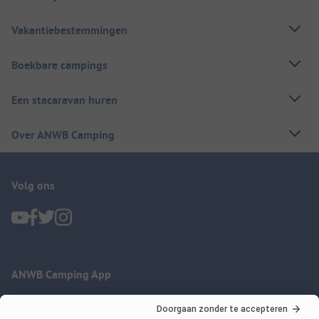
Vakantiebestemmingen
Boekbare campings
Een stacaravan huren
Over ANWB Camping
Volg ons
ANWB Camping App
nu gratis gebruiken