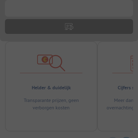
...
Helder & duidelijk
Cijfers s
Transparante prijzen, geen
Meer dan 5
verborgen kosten
overnachtingen
m