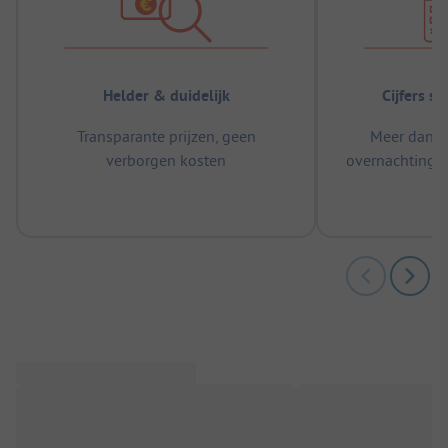
Helder & duidelijk
Cijfers s
Transparante prijzen, geen
Meer dan 5
verborgen kosten
overnachtingen
m