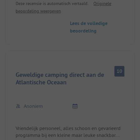
Deze recensie is automatisch vertaald.
Originele
naast moerbeibomen (erg lekker). Je kunt vanaf
beoordeling weergeven
hier gemakkelijk en comfortabel op de fiets naar
bijna alle plaatsen op het eiland. Een duidelijke
Lees de volledige
aanrader.
beoordeling
10
Geweldige camping direct aan de
Atlantische Oceaan
Anoniem
Vriendelijk personeel, alles schoon en gevarieerd
programma bij een kleine maar leuke snackbar.