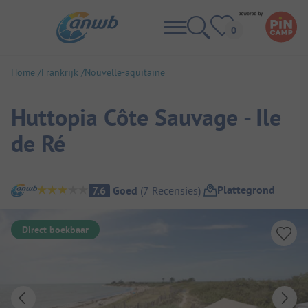
Home
Frankrijk
Nouvelle-aquitaine
Huttopia Côte Sauvage - Ile
de Ré
Camping overzicht
Plattegrond
7.6
Goed
(
7
Recensies
)
Direct boekbaar