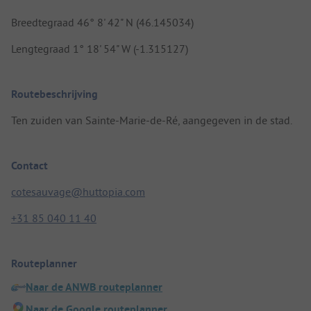
Breedtegraad 46° 8' 42" N (46.145034)
Lengtegraad 1° 18' 54" W (-1.315127)
Routebeschrijving
Ten zuiden van Sainte-Marie-de-Ré, aangegeven in de stad.
Contact
cotesauvage@huttopia.com
+31 85 040 11 40
Routeplanner
Naar de ANWB routeplanner
Naar de Google routeplanner