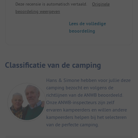
Deze recensie is automatisch vertaald.
Originele
voor jou. Hier vul je nog het aantal croissants voor
beoordeling weergeven
de volgende dag in op een lijst bij de receptie. Wij
waren hier gelukkig, eindelijk uit de stress van de
Lees de volledige
noordelijker gelegen toeristische gebieden.
beoordeling
Maar let op: afhankelijk van de toegewezen ruimte
moet je goed kunnen manoeuvreren met een
camper.
Classificatie van de camping
Hans & Simone hebben voor jullie deze
camping bezocht en volgens de
richtlijnen van de ANWB beoordeeld.
Onze ANWB-inspecteurs zijn zelf
ervaren kampeerders en willen andere
kampeerders helpen bij het selecteren
van de perfecte camping.