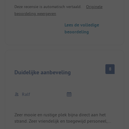
camping, maar net buiten de camping (5'-10').
Deze recensie is automatisch vertaald.
Originele
Mooi zandstrand, maar alleen bij vloed, anders erg
beoordeling weergeven
rotsachtig/stenig. Mooie plaatsen met bomen en
heggen (niet allemaal), supervriendelijk personeel.
Lees de volledige
Modern en schoon sanitair. Goed geschikt voor
beoordeling
excursies per fiets over het eiland.
8
Duidelijke aanbeveling
Ralf
Zeer mooie en rustige plek bijna direct aan het
strand. Zeer vriendelijk en toegewijd personeel,
schoon en goed onderhouden. De meeste plaatsen