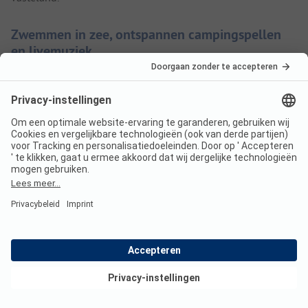
Zwemmen in zee, ontspannen campingspellen
en livemuziek
Een frisse duik en surfen in de oceaan, dineren met pizza en
lokale wijn proeven op het gezellige terras waar 's avonds
livemuziek is, de hele dag ravotten in de speeltuin: jong en
oud komen aan hun trekken op dit middelgrote terrein. Het
brood staat 's morgens klaar, boodschappen doe je in het
nabijgelegen Saint-Martin-de-Ré, een pittoreske kustplaats.
Rond de tafeltennistafel en jeu-de-boulesbaan maak je
nieuwe vrienden.
Huttopia Côte Sauvage - Ile de Ré: verken het
eiland en La Rochelle
Bekijk deals
In het oogstrelende natuurreservaat spot je allerlei soorten
trekvogels en op je gehuurde fiets of mountainbike verken