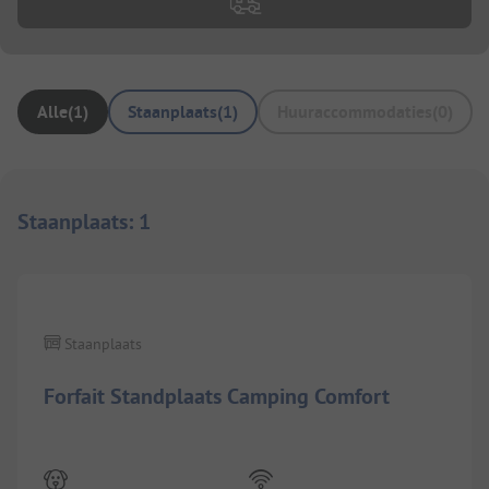
Alle
(
1
)
Staanplaats
(
1
)
Huuraccommodaties
(
0
)
Staanplaats
:
1
1/
7
Staanplaats
Forfait Standplaats Camping Comfort