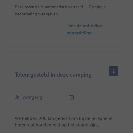
maar bieden niet veel schaduw. WiFi is alleen
Deze recensie is automatisch vertaald.
Originele
beschikbaar bij de receptie (maar dat hoort bij het
beoordeling weergeven
programma hier). Grotere campers kunnen het
moeilijk hebben bij het keren. Wij hebben er erg
Lees de volledige
van genoten.
beoordeling
2
Teleurgesteld in deze camping
Wolfgang
We hebben 900 km gereisd om bij de receptie te
horen dat honden niet op het strand zijn
toegestaan. We vroegen naar alternatieven, maar