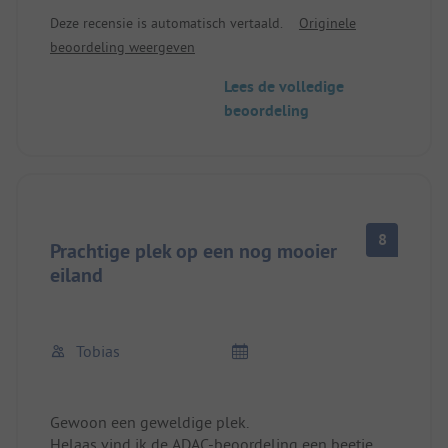
Toegang tot de zee via duinpad in minder dan
Deze recensie is automatisch vertaald.
Originele
5min.
beoordeling weergeven
Lees de volledige
beoordeling
8
Prachtige plek op een nog mooier
eiland
Tobias
Gewoon een geweldige plek.
Helaas vind ik de ADAC-beoordeling een beetje