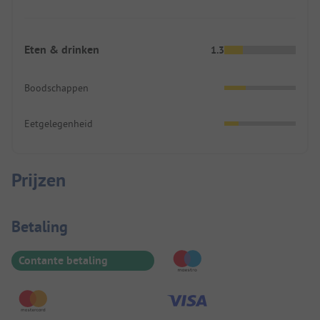
Eten & drinken
1.3
Boodschappen
Eetgelegenheid
Prijzen
Betaalinformatie
Betaling
Contante betaling