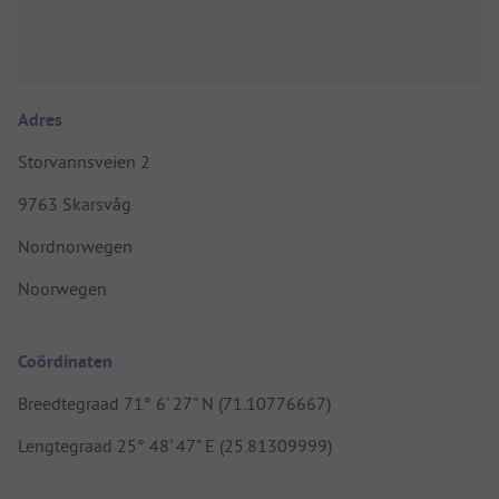
Adres
Storvannsveien 2
9763 Skarsvåg
Nordnorwegen
Noorwegen
Coördinaten
Breedtegraad 71° 6' 27" N (71.10776667)
Lengtegraad 25° 48' 47" E (25.81309999)