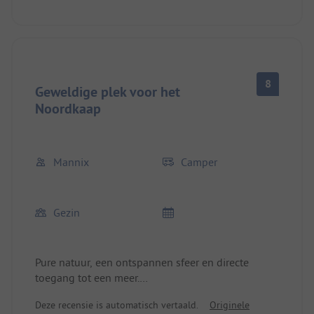
8
Geweldige plek voor het
Noordkaap
Mannix
Camper
Gezin
Pure natuur, een ontspannen sfeer en directe
toegang tot een meer.
De camping ligt idylisch direct aan een klein,
Deze recensie is automatisch vertaald.
Originele
helder meer. De omgeving is uitstekend geschikt