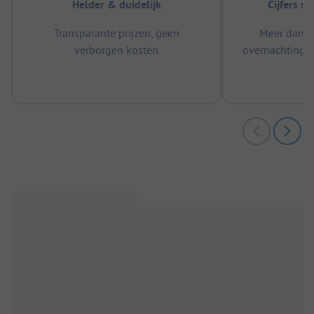
Helder & duidelijk
Cijfers s
Transparante prijzen, geen
Meer dan 5
verborgen kosten
overnachtingen
m