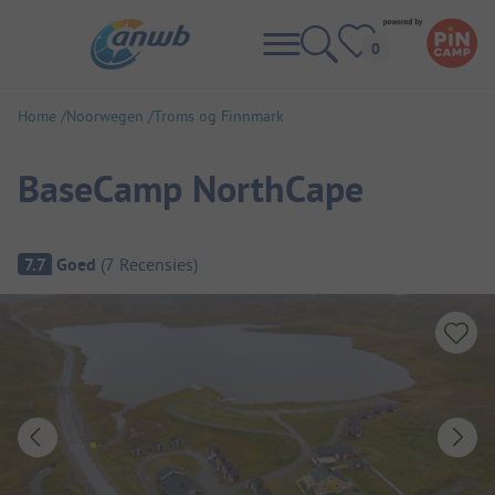
Home
Noorwegen
Troms og Finnmark
BaseCamp NorthCape
Camping overzicht
7.7
Goed
(
7
Recensies
)