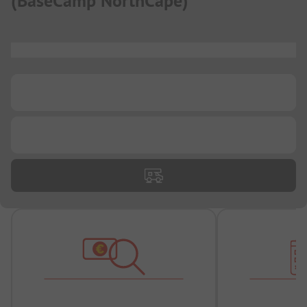
(
BaseCamp NorthCape
)
...
...
...