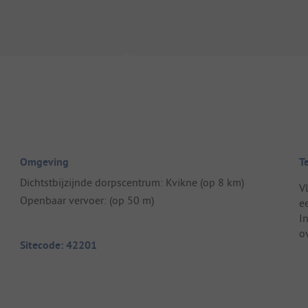
Omgeving
T
Dichtstbijzijnde dorpscentrum: Kvikne (op 8 km)
V
Openbaar vervoer: (op 50 m)
ee
I
o
Sitecode: 42201