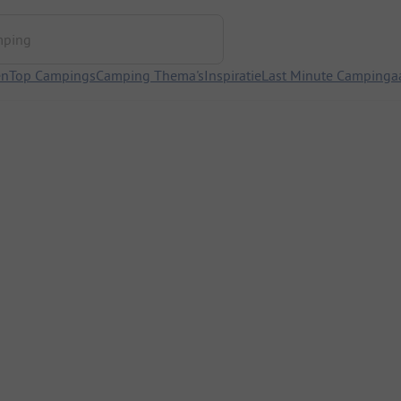
ng
en
Top Campings
Camping Thema's
Inspiratie
Last Minute Campinga