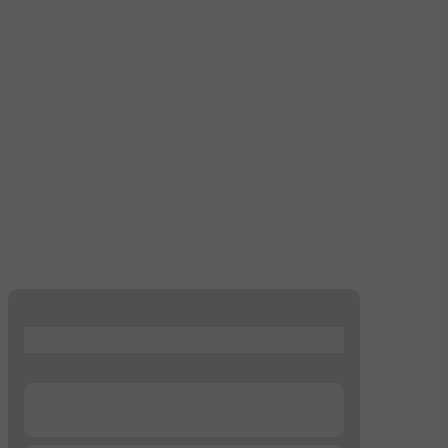
...
...