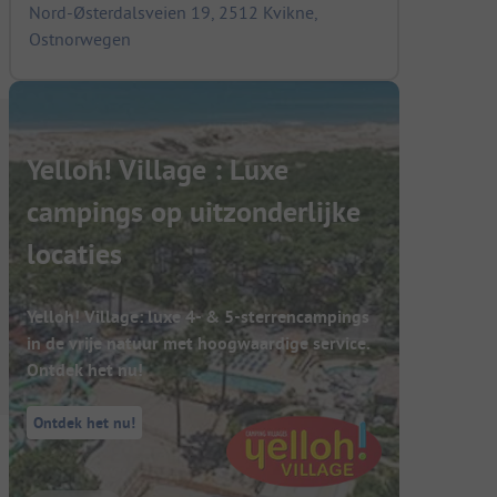
Nord-Østerdalsveien 19, 2512 Kvikne,
Ostnorwegen
Yelloh! Village : Luxe
campings op uitzonderlijke
locaties
Yelloh! Village: luxe 4- & 5-sterrencampings
in de vrije natuur met hoogwaardige service.
Ontdek het nu!
Ontdek het nu!