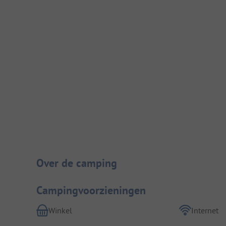
Camping introductie
Over de camping
Campingvoorzieningen
Winkel
Internet