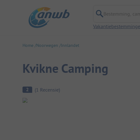
Bestemming, campi
Vakantiebestemming
Home
Noorwegen
Innlandet
Kvikne Camping
Camping overzicht
2
(
1
Recensie
)