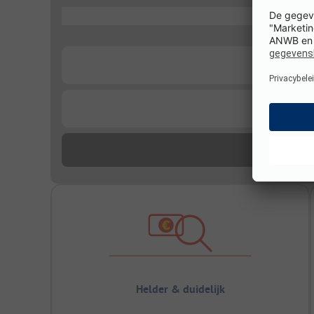
...
...
...
Helder & duidelijk