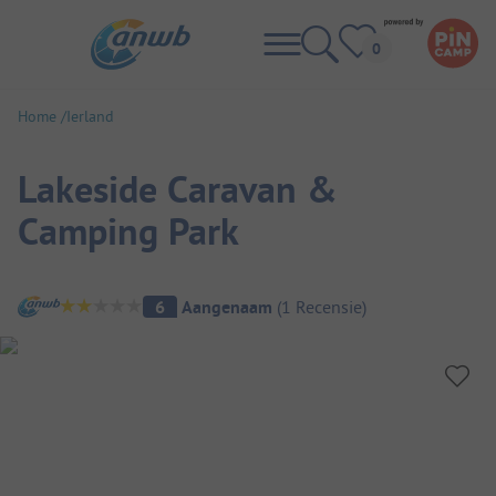
Home
Ierland
Lakeside Caravan &
Camping Park
Camping overzicht
6
Aangenaam
(
1
Recensie
)