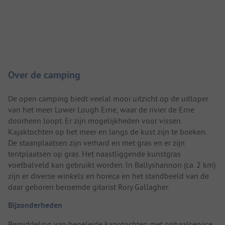
Camping introductie
Over de camping
De open camping biedt veelal mooi uitzicht op de uitloper
van het meer Lower Lough Erne, waar de rivier de Erne
doorheen loopt. Er zijn mogelijkheden voor vissen.
Kajaktochten op het meer en langs de kust zijn te boeken.
De staanplaatsen zijn verhard en met gras en er zijn
tentplaatsen op gras. Het naastliggende kunstgras
voetbalveld kan gebruikt worden. In Ballyshannon (ca. 2 km)
zijn er diverse winkels en horeca en het standbeeld van de
daar geboren beroemde gitarist Rory Gallagher.
Bijzonderheden
Bemiddeling van begeleide kanotochten met ophaalservice.