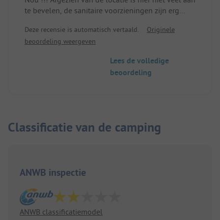
te bevelen, de sanitaire voorzieningen zijn erg
verouderd en er zijn er maar een paar beschikbaar!
Deze recensie is automatisch vertaald.
Originele
Al met al is dit een plek die alleen aan te raden is
beoordeling weergeven
voor op doorreis! Ook de netheid laat te wensen
over!
Lees de volledige
beoordeling
Classificatie van de camping
ANWB inspectie
ANWB classificatiemodel