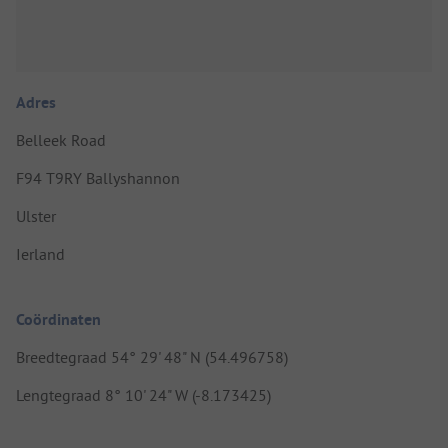
Adres
Belleek Road
F94 T9RY Ballyshannon
Ulster
Ierland
Coördinaten
Breedtegraad 54° 29' 48" N (54.496758)
Lengtegraad 8° 10' 24" W (-8.173425)