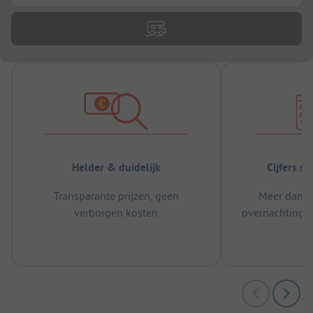
Helder & duidelijk
Cijfers s
Transparante prijzen, geen
Meer dan 5
verborgen kosten
overnachtingen
m