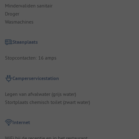
Mindervaliden sanitair
Droger
Wasmachines
Staanplaats
Stopcontacten: 16 amps
Camperservicestation
Legen van afvalwater (grijs water)
Stortplaats chemisch toilet (zwart water)
Internet
WiFi bij de receptie en in het restaurant