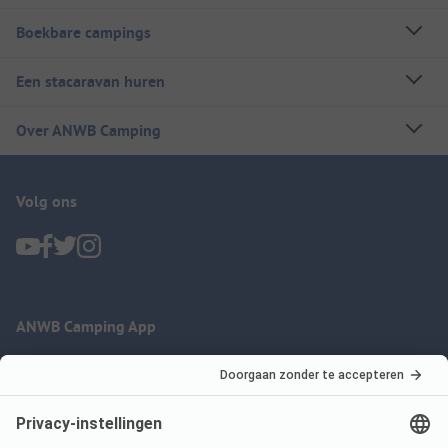
Boekbare campings
Een stacaravan huren
Over ANWB Camping
Volg ons
ANWB Camping App
nu gratis gebruiken