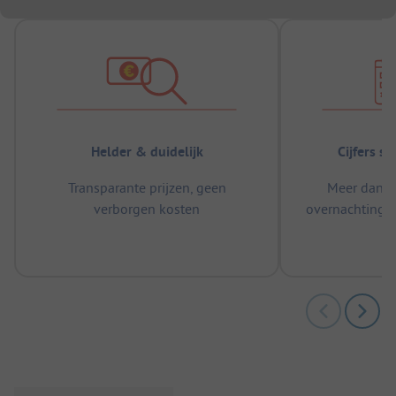
Helder & duidelijk
Cijfers s
Transparante prijzen, geen
Meer dan 5
verborgen kosten
overnachtingen
m