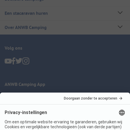
Een stacaravan huren
Over ANWB Camping
Volg ons
ANWB Camping App
nu gratis gebruiken