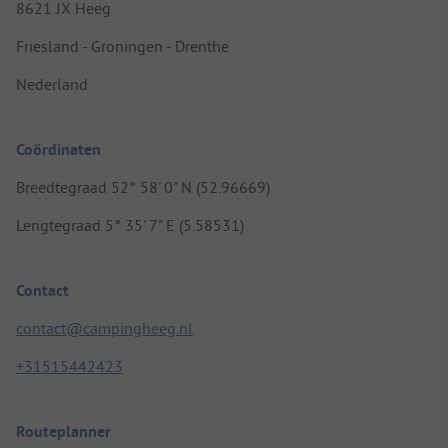
8621 JX Heeg
Friesland - Groningen - Drenthe
Nederland
Coördinaten
Breedtegraad 52° 58' 0" N (52.96669)
Lengtegraad 5° 35' 7" E (5.58531)
Contact
contact@campingheeg.nl
+31515442423
Routeplanner