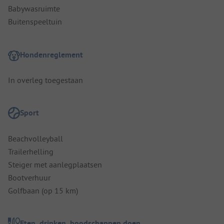
Babywasruimte
Buitenspeeltuin
Hondenreglement
In overleg toegestaan
Sport
Beachvolleyball
Trailerhelling
Steiger met aanlegplaatsen
Bootverhuur
Golfbaan (op 15 km)
Eten, drinken, boodschappen doen