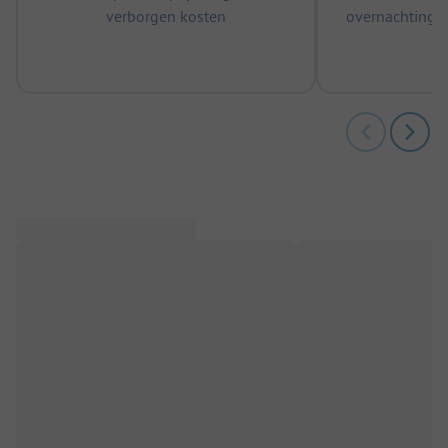
verborgen kosten
overnachtingen
m