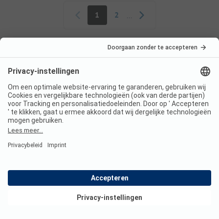
Paginering
1
2
...
Prijzen
ANWB Kampeerkaart CKE korting 2026
De korting wordt verleend op de overnachtingsprijs en
eventueel bijkomende persoonskosten. De ANWB
Kampeerkaart CKE is een betaald aanbod van ANWB B.V.
Meer
Huuraccommodatie
Bekijk deals
Hoogseizoen*
Korting %