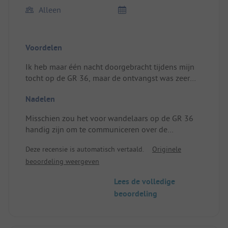
Alleen
Voordelen
Ik heb maar één nacht doorgebracht tijdens mijn
tocht op de GR 36, maar de ontvangst was zeer
vriendelijk, de mobil-home was ook zeer goed, het
Nadelen
zwembad geweldig, en boven alles, de omgeving!
De ruimte en de privé wc's waren uitstekend.
Misschien zou het voor wandelaars op de GR 36
handig zijn om te communiceren over de
aanwezigheid van een poort, zodat een grote
Deze recensie is automatisch vertaald.
Originele
omweg vermeden kan worden... maar dat is
beoordeling weergeven
slechts een detail.
Lees de volledige
beoordeling