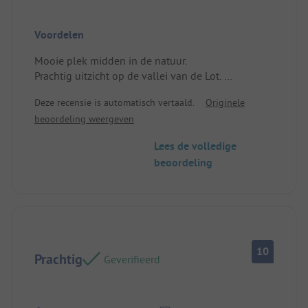
Voordelen
Mooie plek midden in de natuur.
Prachtig uitzicht op de vallei van de Lot.
Zeer gastvrije gastheer en gastvrouw.
Deze recensie is automatisch vertaald.
Originele
Locatie/Accommodatie: Voldoet aan alle
beoordeling weergeven
behoeften.
Lees de volledige
beoordeling
10
Prachtig
Geverifieerd