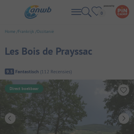
Home
Frankrijk
Occitanië
Les Bois de Prayssac
Camping overzicht
9.5
Fantastisch
(
112
Recensies
)
Direct boekbaar