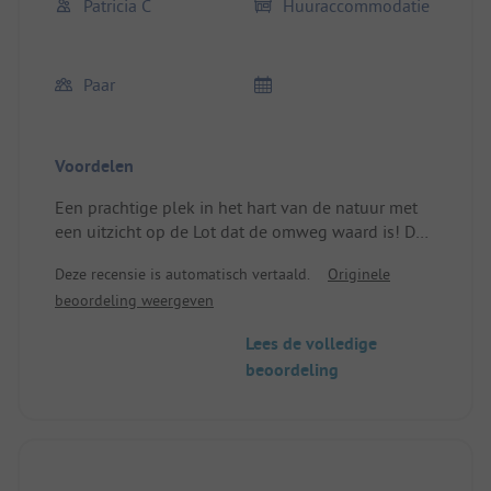
Patricia C
Huuraccommodatie
Paar
Voordelen
Een prachtige plek in het hart van de natuur met
een uitzicht op de Lot dat de omweg waard is! De
eigenaren zijn charmant en attent, het zwembad
Deze recensie is automatisch vertaald.
Originele
goed onderhouden – een heerlijk verblijf!
beoordeling weergeven
Locatie/Huisvesting: Het chalet is schoon, zeer
functioneel en in de schaduw. Comfortabel.
Lees de volledige
beoordeling