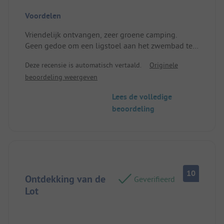
Voordelen
Vriendelijk ontvangen, zeer groene camping.
Geen gedoe om een ligstoel aan het zwembad te
krijgen.
Deze recensie is automatisch vertaald.
Originele
Locatie/Huisvesting: Goede prijs-
beoordeling weergeven
kwaliteitverhouding
Lees de volledige
beoordeling
10
Ontdekking van de
Geverifieerd
Lot