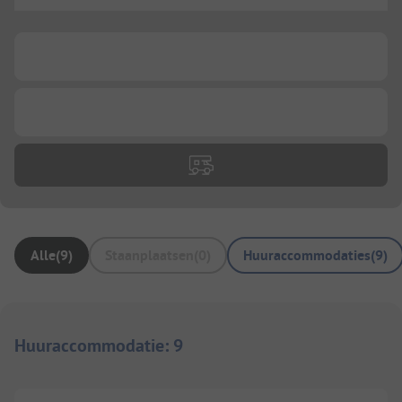
...
...
...
Alle
(
9
)
Staanplaatsen
(
0
)
Huuraccommodaties
(
9
)
Huuraccommodatie
:
9
1/
10