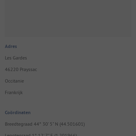
Adres
Les Gardes
46220 Prayssac
Occitanie
Frankrijk
Coördinaten
Breedtegraad 44° 30' 5" N (44.501601)
Lengtegraad 1° 12' 7" E (1.201966)