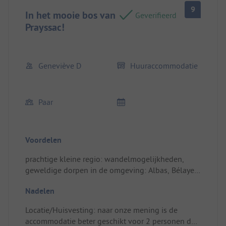
9
In het mooie bos van
Geverifieerd
Prayssac!
Geneviève D
Huuraccommodatie
Paar
Voordelen
prachtige kleine regio: wandelmogelijkheden,
geweldige dorpen in de omgeving: Albas, Bélaye;
uitstekend restaurant in Prayssac
Nadelen
Locatie/Huisvesting: locatie in het bos, origineel
ontwerp (jaren 60) van de accommodaties, heel
Locatie/Huisvesting: naar onze mening is de
vriendelijke ontvangst
accommodatie beter geschikt voor 2 personen dan