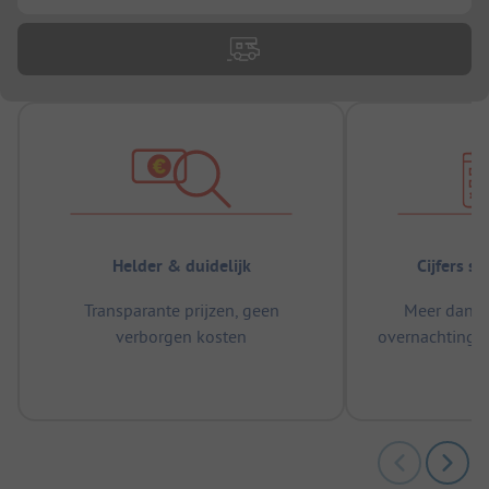
Helder & duidelijk
Cijfers s
Transparante prijzen, geen
Meer dan 5
verborgen kosten
overnachtingen
m