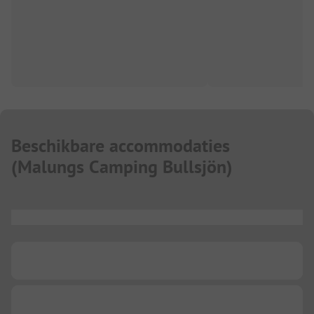
Beschikbare accommodaties
(
Malungs Camping Bullsjön
)
...
...
...