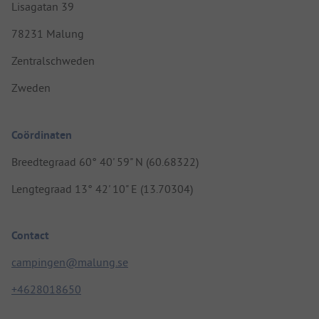
Lisagatan 39
78231 Malung
Zentralschweden
Zweden
Coördinaten
Breedtegraad 60° 40' 59" N (60.68322)
Lengtegraad 13° 42' 10" E (13.70304)
Contact
campingen@malung.se
+4628018650