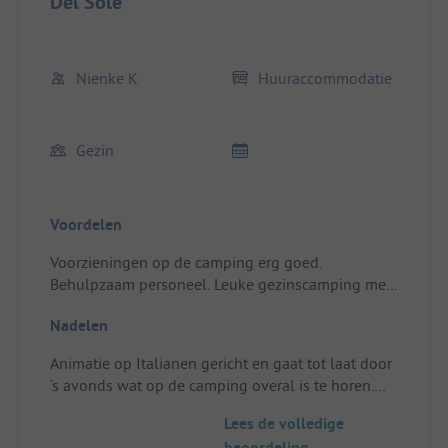
Del Sole
Nienke K
Huuraccommodatie
Gezin
Voordelen
Voorzieningen op de camping erg goed.
Behulpzaam personeel. Leuke gezinscamping met
zwembad en activiteiten. Supermarkten dichtbij.
Nadelen
Toegang naar het strand vanaf de camping, prima
geregeld.
Animatie op Italianen gericht en gaat tot laat door
Standplaats/Huuraccommodatie: Mooie
‘s avonds wat op de camping overal is te horen.
stacaravan, schoon en goed onderhouden.
Standplaats/Huuraccommodatie: Er zijn geen
Voorzien van comfort (twee slaapkamers, twee
Lees de volledige
horren aanwezig bij in de stacaravan (wel op de
televisies, airco, vaatwasser en goede
beoordeling