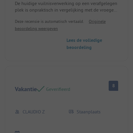
De huidige vuilnisverwerking op een verafgelegen
plek is onpraktisch in vergelijking met de vroegere
vuilnisholletjes bij de sanitaire voorzieningen en
Deze recensie is automatisch vertaald.
Originele
maakt afvalscheiding praktisch onmogelijk
beoordeling weergeven
(meerdere zakken op de camping opstapelen -
ongedierte, stank - en dan de lange weg achter de
Lees de volledige
receptie met soms zware zakken - glas - dat is
beoordeling
geen vakantieplezier! De afgesloten wascabine is
een week lang niet schoon gemaakt!
Kampeerplaats/huurverblijf: Muggenspray stond
gepland maar vond geen doorgang.)
8
Vakantie
Geverifieerd
CLAUDIO Z
Staanplaats