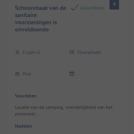
9
Schoonmaak van de
Geverifieerd
sanitaire
voorzieningen is
onvoldoende
Eugen G
Staanplaats
Paar
Voordelen
Locatie van de camping, vriendelijkheid van het
personeel.
Kamer/huurverblijf: Mooie schaduwplek, helaas
Nadelen
veel duivenpoep op de auto en de voortent.