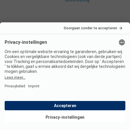
ramen), ook is keukeninventaris minimaal.
verduisterende rolgordijnen) Parkeren kan bij de
Verbetering zou kunnen zijn; waterkoker,
stacaravan.
koffiezetapparaat en meer servies.
8
Familievriendelijk
Geverifieerd
camping met veel
schaduw
Christine G
Staanplaats
Gezin
Bekijk deals
Voordelen