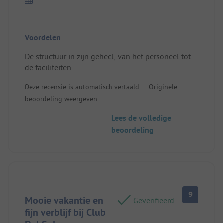
Voordelen
De structuur in zijn geheel, van het personeel tot
de faciliteiten
Plek/Huur accommodatie: Comfortabel en
Deze recensie is automatisch vertaald.
Originele
gemakkelijk
beoordeling weergeven
Lees de volledige
beoordeling
9
Mooie vakantie en
Geverifieerd
fijn verblijf bij Club