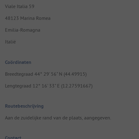
Viale Italia 59
48123 Marina Romea
Emilia-Romagna
Italië
Coördinaten
Breedtegraad 44° 29' 56" N (44.49915)
Lengtegraad 12° 16' 33" E (12.27591667)
Routebeschrijving
Aan de zuidelijke rand van de plaats, aangegeven.
Contact