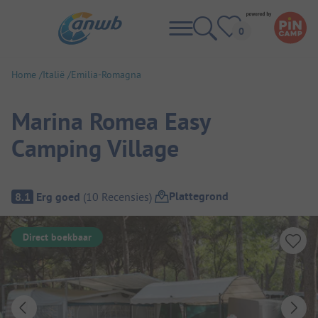
Home
Italië
Emilia-Romagna
Marina Romea Easy
Camping Village
Camping overzicht
Plattegrond
8.1
Erg goed
(
10
Recensies
)
Direct boekbaar