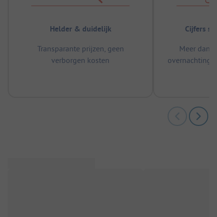
Helder & duidelijk
Cijfers s
Transparante prijzen, geen
Meer dan 5
verborgen kosten
overnachtingen
m