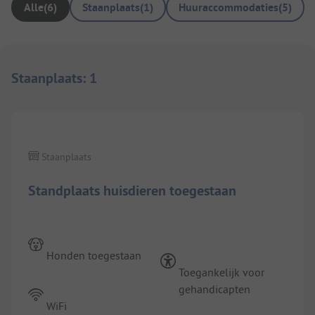
Alle
(
6
)
Staanplaats
(
1
)
Huuraccommodaties
(
5
)
Staanplaats
:
1
1/
3
Staanplaats
Standplaats huisdieren toegestaan
Honden toegestaan
Toegankelijk voor
gehandicapten
WiFi