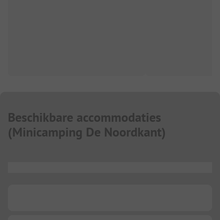
Beschikbare accommodaties
(
Minicamping De Noordkant
)
...
...