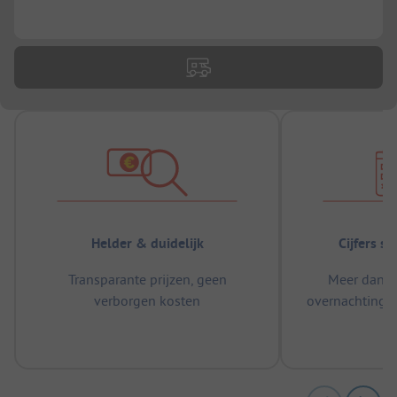
...
Helder & duidelijk
Cijfers s
Transparante prijzen, geen
Meer dan 5
verborgen kosten
overnachtingen
m