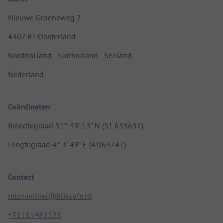
Nieuwe Groeneweg 2
4307 RT Oosterland
Nordholland - Südholland - Seeland
Nederland
Coördinaten
Breedtegraad 51° 39' 13" N (51.653637)
Lengtegraad 4° 3' 49" E (4.063747)
Contact
mtsvandriel@kliksafe.nl
+31111482523