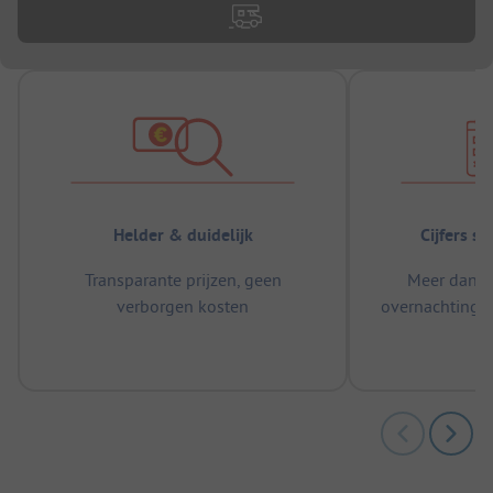
Helder & duidelijk
Cijfers s
Transparante prijzen, geen
Meer dan 5
verborgen kosten
overnachtingen
m