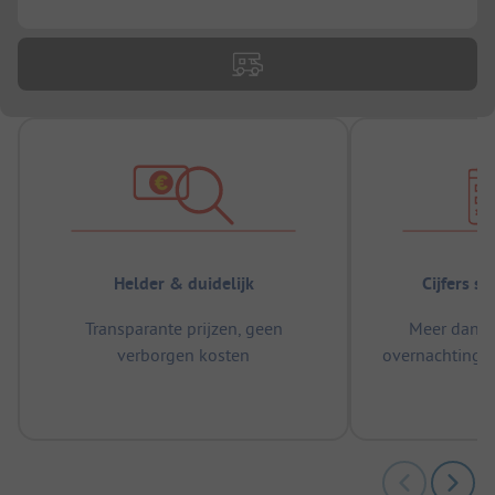
Helder & duidelijk
Cijfers s
Transparante prijzen, geen
Meer dan 5
verborgen kosten
overnachtingen
m