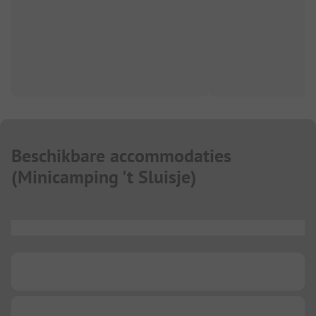
Beschikbare accommodaties
(
Minicamping 't Sluisje
)
...
...
...