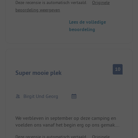
Deze recensie is automatisch vertaald.
Originele
Het sanitair is modern en schoon. Alleen de geur
beoordeling weergeven
herinnert je aan waar je bent. Het personeel is
vriendelijk en behulpzaam. De kleine
Lees de volledige
campingwinkel heeft alles wat je nodig hebt. We
beoordeling
komen graag terug
10
Super mooie plek
Birgit Und Georg
We verbleven in september op deze camping en
voelden ons vanaf het begin erg op ons gemak.
Deze plek wordt gerund door een heel aardig stel
Deze recensie is automatisch vertaald.
Originele