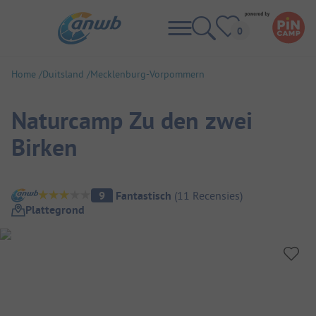
Home
Duitsland
Mecklenburg-Vorpommern
Naturcamp Zu den zwei
Birken
Camping overzicht
9
Fantastisch
(
11
Recensies
)
Plattegrond