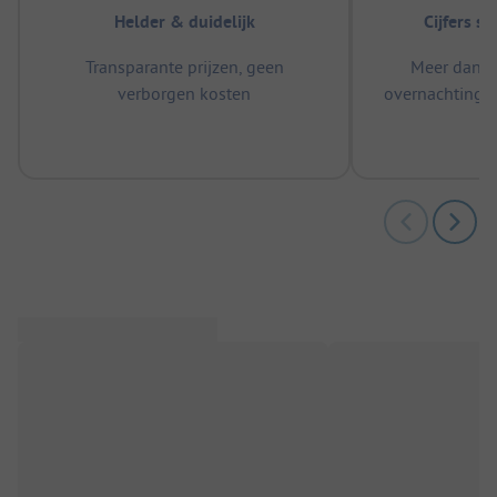
Helder & duidelijk
Cijfers s
Transparante prijzen, geen
Meer dan 5
verborgen kosten
overnachtingen
m