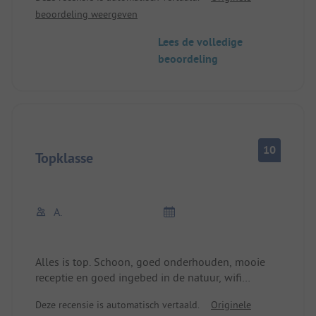
en heel goed personeel. Wat ook bijzonder is, is
beoordeling weergeven
dat je er 's avonds heerlijk kunt eten en het jezelf
echt naar je zin kunt maken. We willen iedereen
Lees de volledige
bedanken en komen graag nog eens terug. Van
beoordeling
ons een fantastische. Een echte aanrader.
Vriendelijke groeten familie Horn
10
Topklasse
A.
Alles is top. Schoon, goed onderhouden, mooie
receptie en goed ingebed in de natuur, wifi
inbegrepen, zeer moderne apparatuur behalve het
Deze recensie is automatisch vertaald.
Originele
douchegordijn 😉 De kamer was schoon en