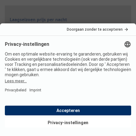
Laagseizoen prijs per nacht
Gezin
vanaf
34,60 EUR
Stel
vanaf
29,60 EUR
Extra's
Wifi
Inclusief
Bekijk deals