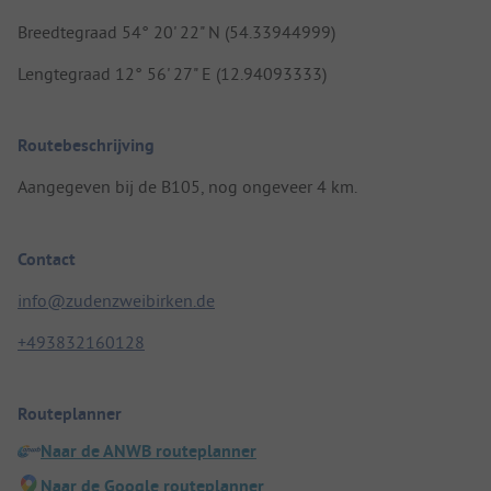
Breedtegraad 54° 20' 22" N (54.33944999)
Lengtegraad 12° 56' 27" E (12.94093333)
Routebeschrijving
Aangegeven bij de B105, nog ongeveer 4 km.
Contact
info@zudenzweibirken.de
+493832160128
Routeplanner
Naar de ANWB routeplanner
Naar de Google routeplanner