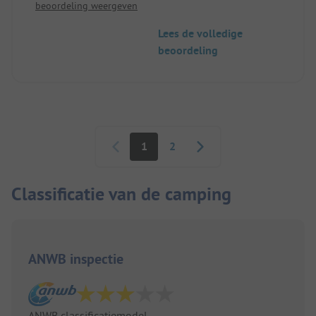
beoordeling weergeven
droom, er is een speeltuin voor de kleintjes en een
kinderboerderij. Honden zijn ook toegestaan. Wij
Lees de volledige
waren dus helemaal tevreden!
beoordeling
Paginering
1
2
Classificatie van de camping
ANWB inspectie
ANWB classificatiemodel