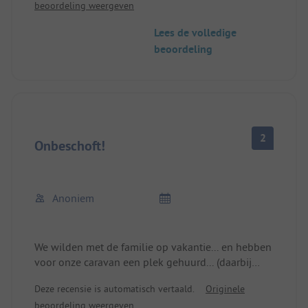
beoordeling weergeven
comfortabel.
Graag nog een keer
Lees de volledige
beoordeling
2
Onbeschoft!
Anoniem
We wilden met de familie op vakantie... en hebben
voor onze caravan een plek gehuurd... (daarbij
moet ik zeggen dat dit 3 weken van tevoren moet
Deze recensie is automatisch vertaald.
Originele
worden gedaan) we arriveerden daar en wilden het
beoordeling weergeven
tentje voor onze kinderen opzetten. Echter, dat zou