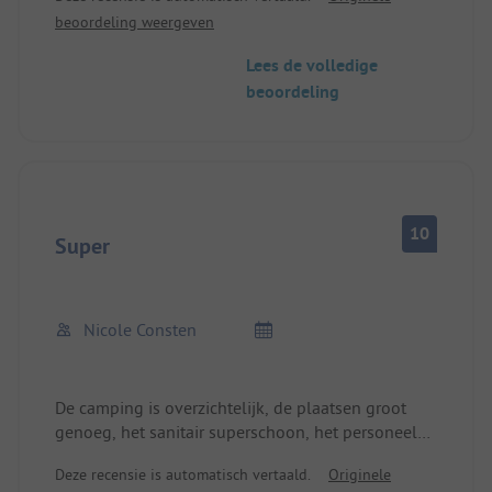
camping zonder voorbehoud aanbevelen en
beoordeling weergeven
komen zeker terug...
Lees de volledige
beoordeling
10
Super
Nicole Consten
De camping is overzichtelijk, de plaatsen groot
genoeg, het sanitair superschoon, het personeel
erg aardig en behulpzaam. Het restaurant is erg
Deze recensie is automatisch vertaald.
Originele
goed en het eten niet te duur. Het landschap is een