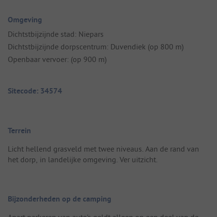
Omgeving
Dichtstbijzijnde stad: Niepars
Dichtstbijzijnde dorpscentrum: Duvendiek (op 800 m)
Openbaar vervoer: (op 900 m)
Sitecode: 34574
Terrein
Licht hellend grasveld met twee niveaus. Aan de rand van
het dorp, in landelijke omgeving. Ver uitzicht.
Bijzonderheden op de camping
Apart parkeren van auto's geldt alleen op een deel van de