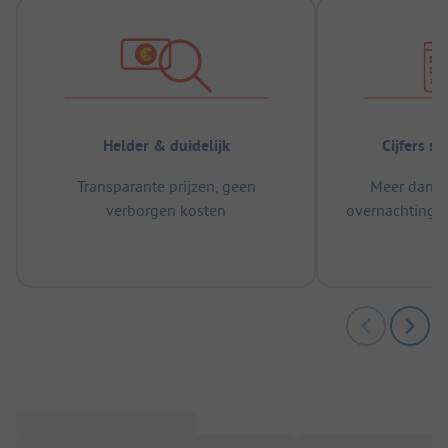
Helder & duidelijk
Cijfers s
Transparante prijzen, geen
Meer dan 5
verborgen kosten
overnachtingen
m