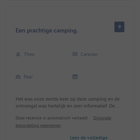
9
Een prachtige camping.
Theo
Caravan
Paar
Het was onze eerste keer op deze camping en de
ontvangst was hartelijk en zeer informatief. De
staanplaats is beschut tegen de wind door
Deze recensie is automatisch vertaald.
Originele
heggen. Het sanitair was altijd schoon en alles wat
beoordeling weergeven
je nodig hebt was aanwezig. Prachtige omgeving
om te wandelen en te fietsen.
Lees de volledige