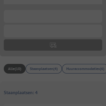
...
...
...
Alle
(
10
)
Staanplaatsen
(
4
)
Huuraccommodaties
(
6
)
Staanplaatsen
:
4
1/
6