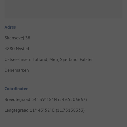
Adres
Skansevej 38
4880 Nysted
Ostsee-Inseln Lolland, Møn, Sjælland, Falster
Denemarken
Coördinaten
Breedtegraad 54° 39' 18" N (54.65506667)
Lengtegraad 11° 43' 52" E (11.73138333)