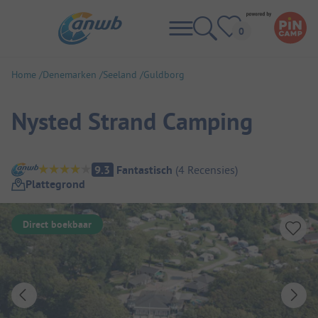
Home
Denemarken
Seeland
Guldborg
Nysted Strand Camping
Camping overzicht
9.3
Fantastisch
(
4
Recensies
)
Plattegrond
Direct boekbaar