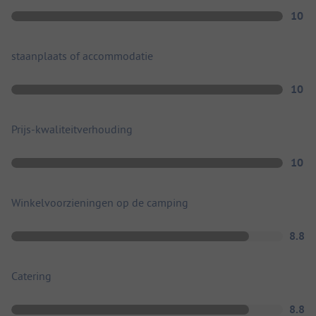
10
staanplaats of accommodatie
10
Prijs-kwaliteitverhouding
10
Winkelvoorzieningen op de camping
8.8
Catering
8.8