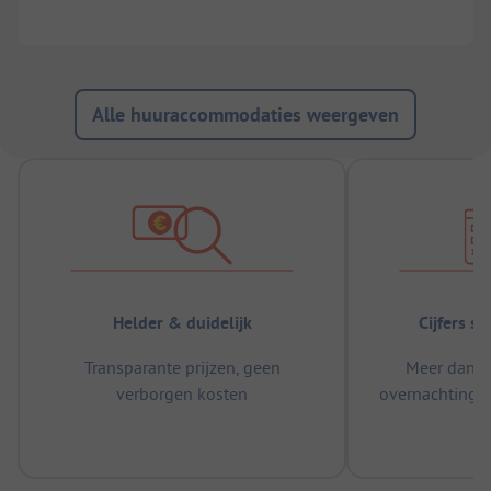
Alle huuraccommodaties weergeven
Helder & duidelijk
Cijfers s
Transparante prijzen, geen
Meer dan 5
verborgen kosten
overnachtingen
m