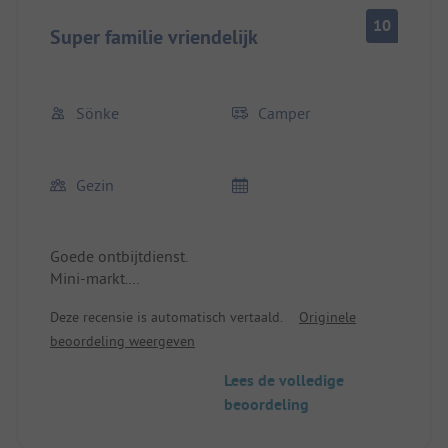
10
Super familie vriendelijk
Sönke
Camper
Gezin
Goede ontbijtdienst.
Mini-markt.
Goede toegang tot het strand.
Deze recensie is automatisch vertaald.
Originele
Zeer vriendelijk.
beoordeling weergeven
Gezinsvriendelijk.
Speelplaats voor de kleintjes en de groten.
Lees de volledige
Schoon.
beoordeling
Vlakke oppervlakken.