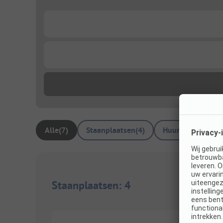
...
...
Alle
(
7
)
Staanplaatsen
(
4
)
Huuraccommodat
Staanplaatsen
:
4
1/
2