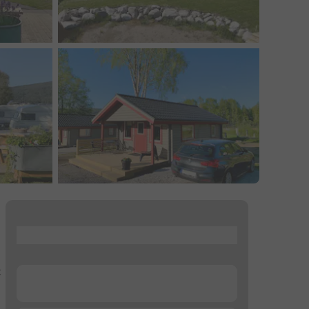
...
t
...