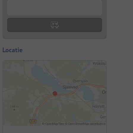
...
Locatie