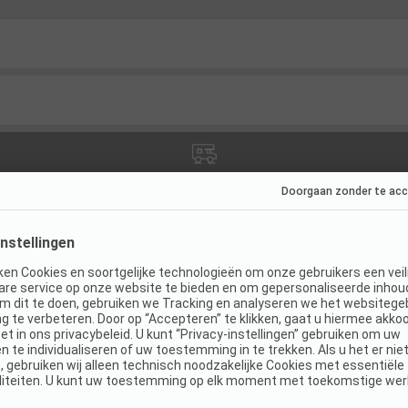
ies
(
3
)