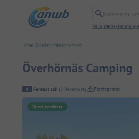
Bestemming, campi
Vakantiebestemming
Home
Zweden
Västernorrland
Överhörnäs Camping
Camping overzicht
Plattegrond
9
Fantastisch
(
2
Recensies
)
Direct boekbaar