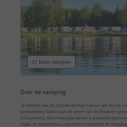
17 foto’s bekijken
Camping introductie
Over de camping
Te midden van de schilderachtige natuur van Noord-
kampeerders. Direct aan de oever van de Moälven geleg
ontspanning. Het verzorgde terrein is bijzonder gezin
kajak- en bootverhuur, een kleine speeltuin en toegang 