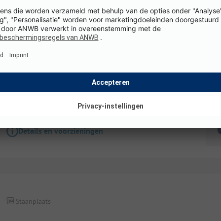
Staanplaats
Campingstellplatz Large für Wohnwagen/Wohn
Honden toegestaan
WiFi
K
Details en voorzieningen
Staanplaats