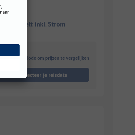
mobil/Zelt inkl. Strom
ies je reisperiode om prijzen te vergelijken
Selecteer je reisdata