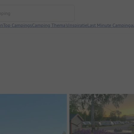
ng
en
Top Campings
Camping Thema's
Inspiratie
Last Minute Campinga