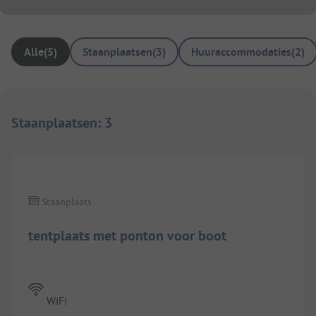
Alle
(
5
)
Staanplaatsen
(
3
)
Huuraccommodaties
(
2
)
Staanplaatsen
:
3
Staanplaats
tentplaats met ponton voor boot
WiFi