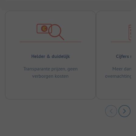
Helder & duidelijk
Cijfers s
Transparante prijzen, geen
Meer dan 5
verborgen kosten
overnachtingen
m