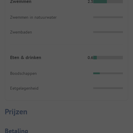
Zwemmen
2.3
Zwemmen in natuurwater
Zwembaden
Eten & drinken
0.6
Boodschappen
Eetgelegenheid
Prijzen
Betaalinformatie
Betaling