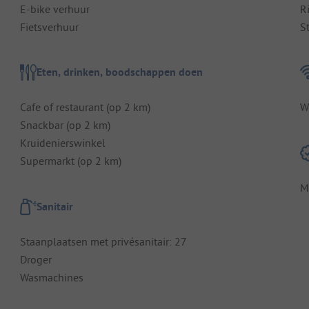
E-bike verhuur
R
Fietsverhuur
S
Eten, drinken, boodschappen doen
Cafe of restaurant (op 2 km)
W
Snackbar (op 2 km)
Kruidenierswinkel
Supermarkt (op 2 km)
M
Sanitair
Staanplaatsen met privésanitair: 27
Droger
Wasmachines