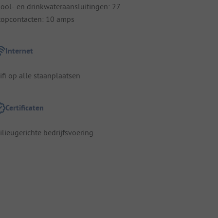
iool- en drinkwateraansluitingen: 27
topcontacten: 10 amps
Internet
ifi op alle staanplaatsen
Certificaten
ilieugerichte bedrijfsvoering