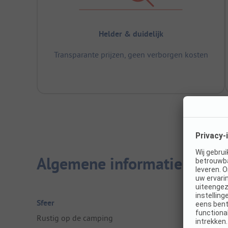
Helder & duidelijk
Transparante prijzen, geen verborgen kosten
Algemene informatie
Sfeer
Rustig op de camping