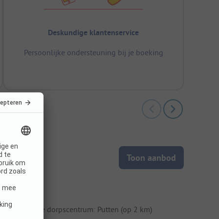
Deskundige klantenservice
Persoonlijke ondersteuning bij je boeking
Toon aanbod
mgeving
ichtstbijzijnde dorpscentrum: Putten (op 2 km)