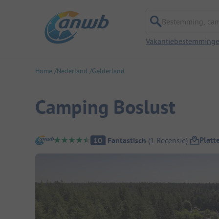
Bestemming, campi
Vakantiebestemming
Home
Nederland
Gelderland
Camping Boslust
Camping overzicht
Platt
10
Fantastisch
(
1
Recensie
)