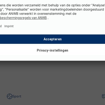
Gesproken talen bij receptie: Nederlands, Engels,
O
Spaans
V
Afmetingen
S
Totale oppervlakte camping: 1 ha
Staanplaatsgrootte: 100 - 120 m²
Sport