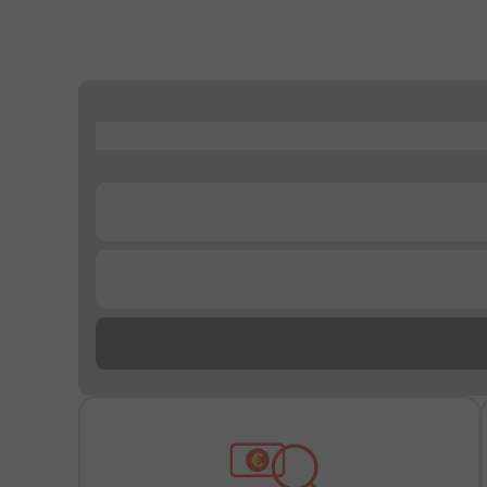
...
...
...