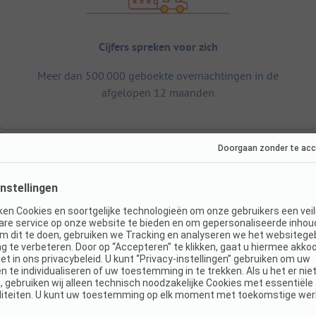
Cijfers spreken voor zich
Meer dan 500.000 geboekte overnachtingen in de
afgelopen 12 maanden
Verblijf
O
Openingsperiode: 01-03 - 23-10
D