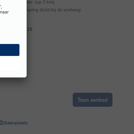
penbaar vervoer: (op 3 km)
erbinding: camping dicht bij de snelweg
itecode: 100728
Toon aanbod
Staanplaats