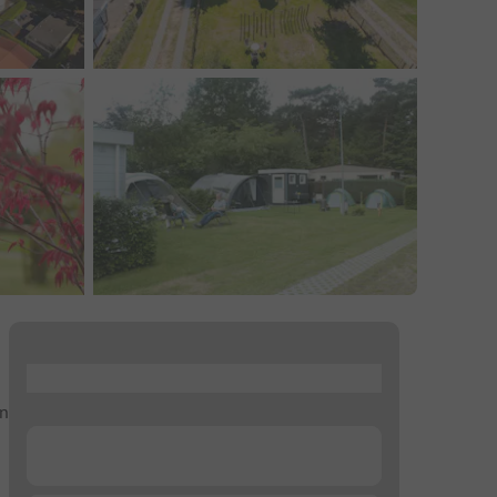
...
en
...