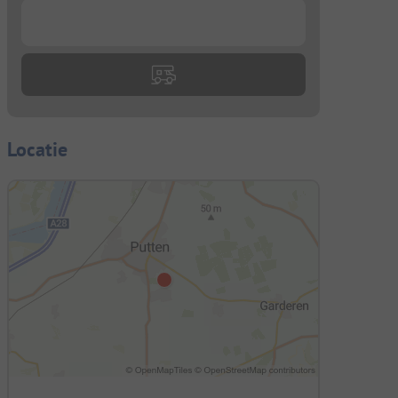
...
Locatie