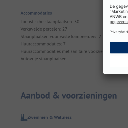
Accommodaties
Toeristische staanplaatsen: 30
Verkavelde percelen: 27
Staanplaatsen voor vaste kampeerders: 2
Huuraccommodaties: 7
Huuraccommodaties met sanitaire voorzieningen: 7
Autovrije staanplaatsen
Aanbod & voorzieningen
Zwemmen & Wellness