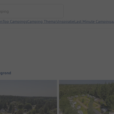
ng
en
Top Campings
Camping Thema's
Inspiratie
Last Minute Campinga
egrond