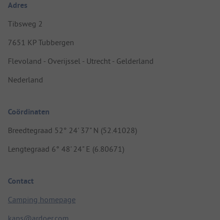
Adres
Tibsweg 2
7651 KP Tubbergen
Flevoland - Overijssel - Utrecht - Gelderland
Nederland
Coördinaten
Breedtegraad 52° 24' 37" N (52.41028)
Lengtegraad 6° 48' 24" E (6.80671)
Contact
Camping homepage
kaps@ardoer.com