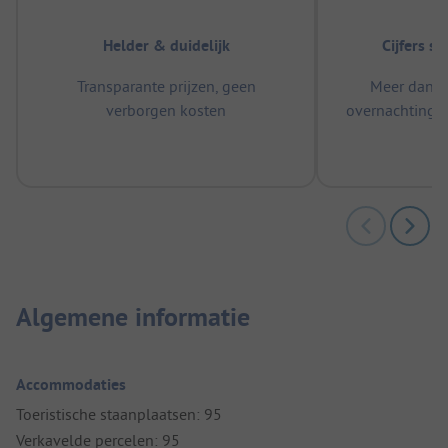
Helder & duidelijk
Cijfers s
Transparante prijzen, geen
Meer dan 5
verborgen kosten
overnachtingen
m
Algemene informatie
Accommodaties
Toeristische staanplaatsen: 95
Verkavelde percelen: 95