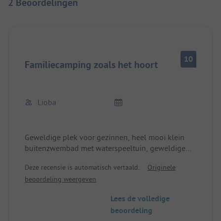
2 Beoordelingen
10
Familiecamping zoals het hoort
Lioba
Geweldige plek voor gezinnen, heel mooi klein
buitenzwembad met waterspeeltuin, geweldige
speelvoorzieningen, zeer goede sanitaire
Deze recensie is automatisch vertaald.
Originele
voorzieningen.
beoordeling weergeven
Lees de volledige
beoordeling