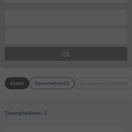
...
...
Alle
(
5
)
Staanplaatsen
(
5
)
Huuraccommodaties
(
0
)
Staanplaatsen
:
5