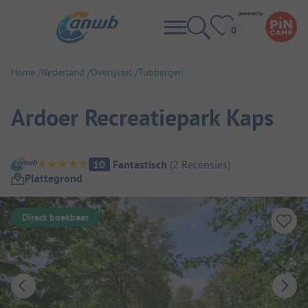
Home
Nederland
Overijssel
Tubbergen
Ardoer Recreatiepark Kaps
Camping overzicht
10
Fantastisch
(
2
Recensies
)
Plattegrond
Direct boekbaar