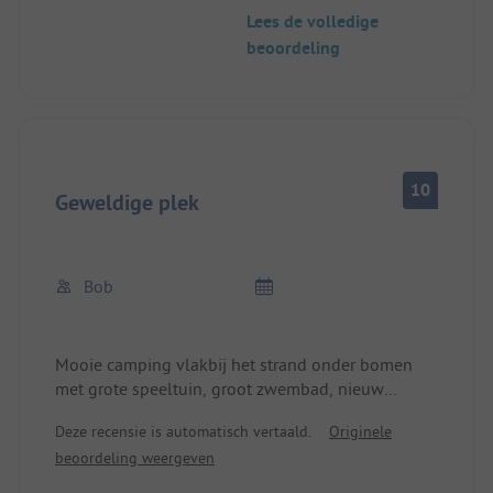
Strand ligt op ongeveer 300m loopafstand.
Lees de volledige
beoordeling
10
Geweldige plek
Bob
Mooie camping vlakbij het strand onder bomen
met grote speeltuin, groot zwembad, nieuw
sanitairgebouw, 1A standaard, Duitse krant
Deze recensie is automatisch vertaald.
Originele
verkrijgbaar in de winkel.
beoordeling weergeven