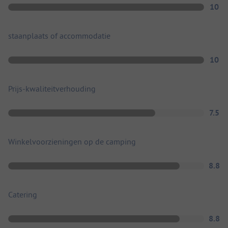
10
staanplaats of accommodatie
10
Prijs-kwaliteitverhouding
7.5
Winkelvoorzieningen op de camping
8.8
Catering
8.8