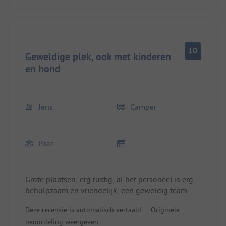
springkussen. Honden zijn ook toegestaan. Het
personeel spreekt Duits en is erg vriendelijk.
Geweldig strand op ongeveer 300 meter afstand.
Zeer rustige plek. Helaas is er geen Wi-Fi en de
10
internetkwaliteit is verbetert. Je kunt verse vis
Geweldige plek, ook met kinderen
kopen in de haven (ongeveer 3 km verderop).
en hond
Jens
Camper
Paar
Grote plaatsen, erg rustig, al het personeel is erg
behulpzaam en vriendelijk, een geweldig team.
Deze recensie is automatisch vertaald.
Originele
beoordeling weergeven