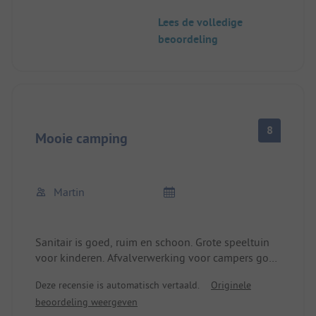
Lees de volledige
beoordeling
8
Mooie camping
Martin
Sanitair is goed, ruim en schoon. Grote speeltuin
voor kinderen. Afvalverwerking voor campers goed
bereikbaar.
Deze recensie is automatisch vertaald.
Originele
Kleine spar-supermarkt aanwezig, broodjesservice.
beoordeling weergeven
Vriendelijk personeel.