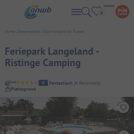
Home
Denemarken
Zuid-Jutland en Funen
Feriepark Langeland -
Ristinge Camping
Camping overzicht
9
Fantastisch
(
4
Recensies
)
Plattegrond