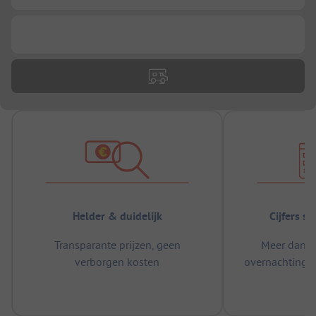
...
Helder & duidelijk
Cijfers s
Transparante prijzen, geen
Meer dan 5
verborgen kosten
overnachtingen
m