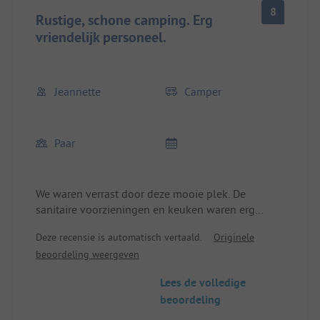
8
Rustige, schone camping. Erg
vriendelijk personeel.
Jeannette
Camper
Paar
We waren verrast door deze mooie plek. De
sanitaire voorzieningen en keuken waren erg
schoon. De camping is liefdevol aangelegd en
Deze recensie is automatisch vertaald.
Originele
deels natuurlijk, maar goed onderhouden. Er is
beoordeling weergeven
een goede afvoer voor afgewerkt water en een
chemisch toilet. Hoogtepunt was het 26 graden
Lees de volledige
warme zwembad. De winkel biedt alles wat je
beoordeling
nodig hebt, evenals pizza, hotdogs en ijs. Er is ook
een midgetgolfbaan en een speeltuin met een