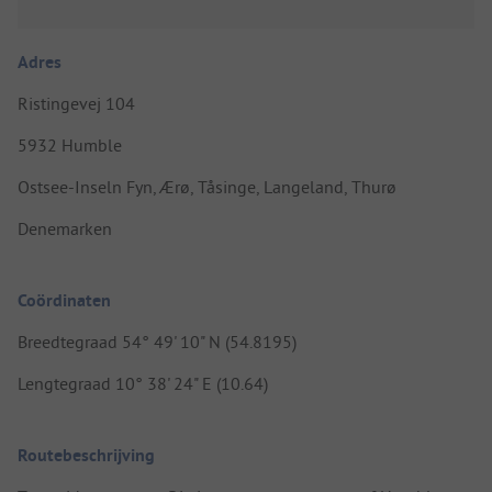
Adres
Ristingevej 104
5932 Humble
Ostsee-Inseln Fyn, Ærø, Tåsinge, Langeland, Thurø
Denemarken
Coördinaten
Breedtegraad 54° 49' 10" N (54.8195)
Lengtegraad 10° 38' 24" E (10.64)
Routebeschrijving