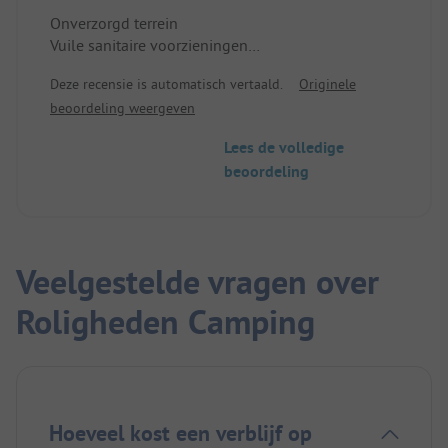
Onverzorgd terrein
Vuile sanitaire voorzieningen
Tweede sanitair helemaal niet open.
Deze recensie is automatisch vertaald.
Originele
Stank van afval overal op het terrein
beoordeling weergeven
Lees de volledige
beoordeling
Veelgestelde vragen over
Roligheden Camping
Hoeveel kost een verblijf op