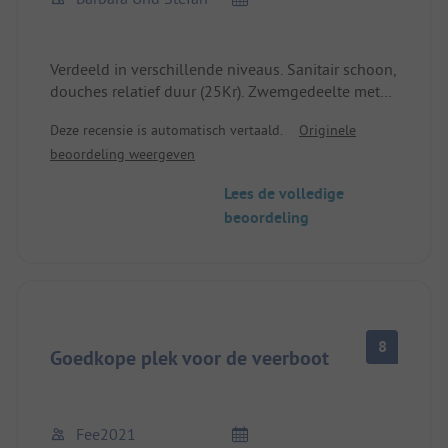
De camping is op zich erg leuk, maar wij komen
hier niet nog een keer!
Verdeeld in verschillende niveaus. Sanitair schoon,
douches relatief duur (25Kr). Zwemgedeelte met
duiktoren aangrenzend.
Deze recensie is automatisch vertaald.
Originele
beoordeling weergeven
Lees de volledige
beoordeling
8
Goedkope plek voor de veerboot
Fee2021