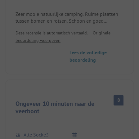
Zeer mooie natuurlijke camping. Ruime plaatsen
tussen bomen en rotsen. Schoon en goed
onderhouden sanitair. We zouden zeker nog eens
Deze recensie is automatisch vertaald.
Originele
komen
beoordeling weergeven
Lees de volledige
beoordeling
8
Ongeveer 10 minuten naar de
veerboot
Alte Socke3