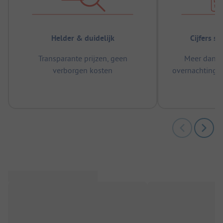
Helder & duidelijk
Cijfers s
Transparante prijzen, geen
Meer dan 5
verborgen kosten
overnachtingen
m