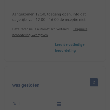
Aangekomen 12:30, toegang open, info dat
dagelijks van 12:00 - 16:00 de receptie niet
bemand is, we zochten een plek met stroom en
Deze recensie is automatisch vertaald.
Originele
gingen de stad in, rond 17:30 zonder problemen
beoordeling weergeven
ingecheckt. Sanitair voldoende en schoon, geen
stankoverlast, mooi gevarieerd terrein,
Lees de volledige
beoordeling
2
was gesloten
L.