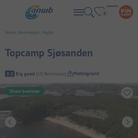
Home
Noorwegen
Agder
Topcamp Sjøsanden
Camping overzicht
Plattegrond
8.5
Erg goed
(
10
Recensies
)
Direct boekbaar