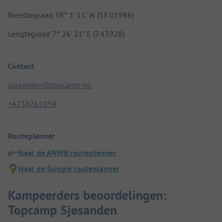
Breedtegraad 58° 1' 11" N (58.01986)
Lengtegraad 7° 26' 21" E (7.43928)
Contact
sjosanden@topcamp.no
+4738261094
Routeplanner
Naar de ANWB routeplanner
Naar de Google routeplanner
Kampeerders beoordelingen:
Topcamp Sjøsanden