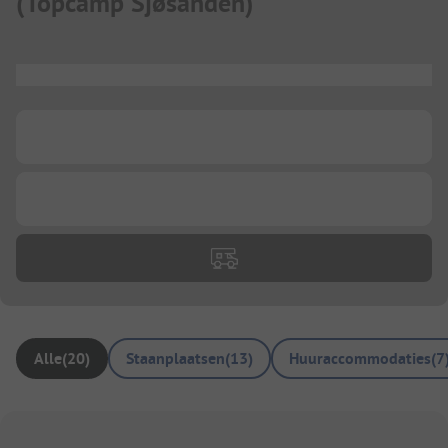
(
Topcamp Sjøsanden
)
...
...
...
Alle
(
20
)
Staanplaatsen
(
13
)
Huuraccommodaties
(
7