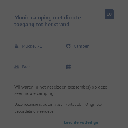
10
Mooie camping met directe
toegang tot het strand
Muckel 71
Camper
Paar
Wij waren in het naseizoen (september) op deze
zeer mooie camping.
In het hoogseizoen is het zeker druk en levendig,
Deze recensie is automatisch vertaald.
Originele
maar op onze tijd was het helemaal rustig en
beoordeling weergeven
kalm.
Er zijn verschillende prijsrange voor de plaatsen.
Lees de volledige
We hebben gekozen voor een duurdere,