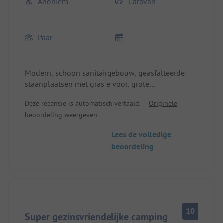
Anoniem
Caravan
Paar
Modern, schoon sanitairgebouw, geasfalteerde
staanplaatsen met gras ervoor, grote
staanplaatsen, water op het terrein. Enigszins
Deze recensie is automatisch vertaald.
Originele
lange afstanden om grijs water door te spoelen of
beoordeling weergeven
af te voeren (caravans)
Lees de volledige
beoordeling
10
Super gezinsvriendelijke camping