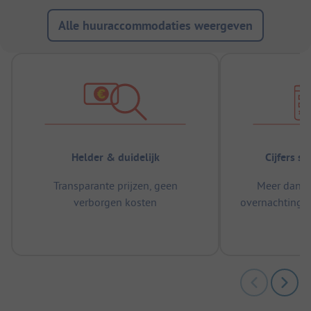
Alle huuraccommodaties weergeven
Helder & duidelijk
Cijfers s
Transparante prijzen, geen
Meer dan 5
verborgen kosten
overnachtingen
m