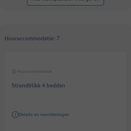
Huuraccommodatie
:
7
1/
8
Huuraccommodatie
Strandblikk 4 bedden
Details en voorzieningen